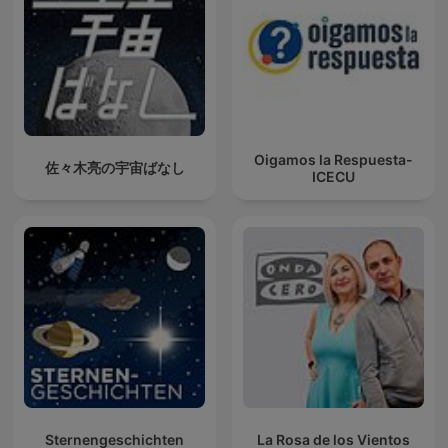
Oigamos la Respuesta-
佐々木亮の宇宙ばなし
ICECU
Sternengeschichten
La Rosa de los Vientos