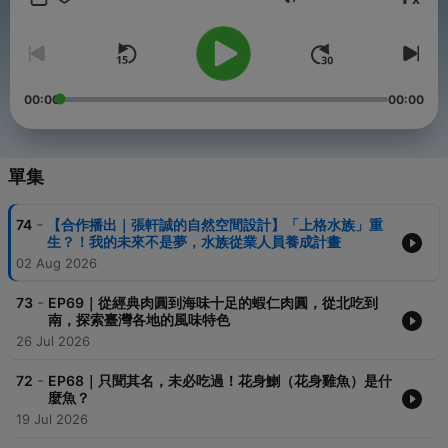
音量
吃，掌握食令美味同時顧及產業環境生態。一起吃其然，吃其所以
然。
🌟 加入會員專屬方案，成為「鱻味好友」解鎖更多專屬內容
→https://seafoodflavors.firstory.io/join
00:00
00:00
🏅 賀！「河鮮海味」榮獲
2025 PODCAST YEAR播客年會
優質聲音節目競賽 SDGs永續節目類【優勝】
單集
📅 更新時間｜台灣時間每週一早上八點
📩 合作邀約｜sandshour.2022@gmail.com
-
74
【合作播出｜張軒誠的自然空間設計】「上格水族」重
🐟 「河鮮海味」IG｜
生？！我的未來不是夢，水族從業人員養成計畫
https://www.instagram.com/seafood_flavor
02 Aug 2026
🐟 「河鮮海味食堂」Fb社團｜
https://www.facebook.com/groups/seafoodflavor2025
-
73
EP69｜從經典肉圓到海味十足的蝦仁肉圓，從北吃到
南，探索臺灣各地的風味特色
26 Jul 2026
本節目由 【sandshour 散時間】團隊製作播出
sandshour散時間｜https://sandshour.com/
-
72
EP68｜只聞其名，未必吃過！花身鯻（花身雞魚）是什
麼魚？
Powered by
Firstory Hosting
19 Jul 2026