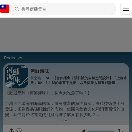
Podcasts
河鮮海味
黃之暘
|
74 - 【合作播出｜張軒誠的自然空間設計】「上格水
族」重生？！我的未來不是夢，水族從業人員養成計畫
【歡迎來到《河鮮海味》，你今天吃魚了嗎？】
台灣四面環海的海島國家，擁有豐富的海洋資源，養殖技術也十分
發達，極為容易嚐到新鮮的海物，但因為飲食文化和消費習慣的改
變，我們對於吃進去的河鮮海味了解又有多少呢？
懂吃懂說的達人、海洋大學水產養殖學系副教授黃之暘，在這裡帶
1
你認識各種河鮮海味的知識和趣味秘辛、知道怎麼聰明挑，安心
x