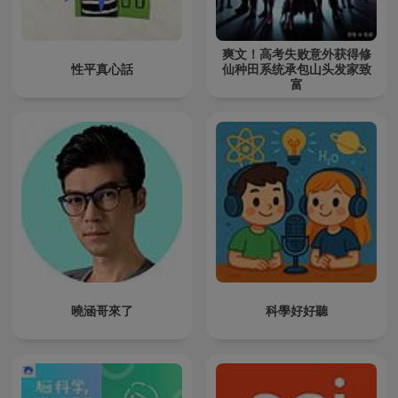
爽文！高考失败意外获得修
性平真心話
仙种田系统承包山头发家致
富
曉涵哥來了
科學好好聽