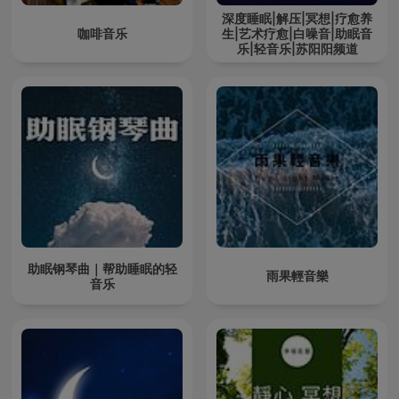
深度睡眠|解压|冥想|疗愈养
咖啡音乐
生|艺术疗愈|白噪音|助眠音
乐|轻音乐|苏阳阳频道
助眠钢琴曲｜帮助睡眠的轻
雨果輕音樂
音乐