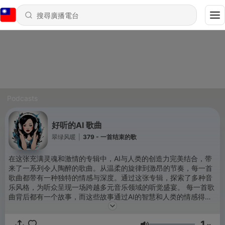
Podcasts
好听的AI 歌曲
翠绿风暖
|
379 - 一首结束的歌
在这张充满灵魂和激情的专辑中，AI与人类的创造力完美结合，带
来了一系列令人陶醉的歌曲。从温柔的旋律到激昂的节奏，每一首
歌曲都带有一种独特的情感与深度。通过这张专辑，探索了多种音
乐风格，为听众呈现一场跨越多元音乐领域的听觉盛宴。 每一首歌
曲背后都有一个故事，而这些故事通过AI的智慧和人类的情感得到
传达。专辑中的歌词深入探讨了生活、爱情、梦想和希望等主题，
触动了人们心中的共鸣。 无论你是音乐爱好者还是寻找灵感的人，
1