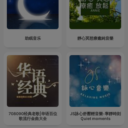
助眠音乐
靜心冥想療癒純音樂
708090经典老歌|华语百位
JS詠心舒壓輕音樂-寧靜時刻
歌流行金曲大全
Ｑuiet moments