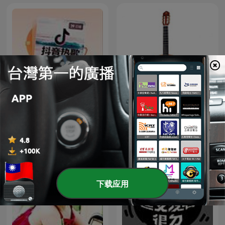
抖音热歌排行榜精选千首合
古典小品独奏（一） - 15首
辑|最好听热门歌单
下载应用