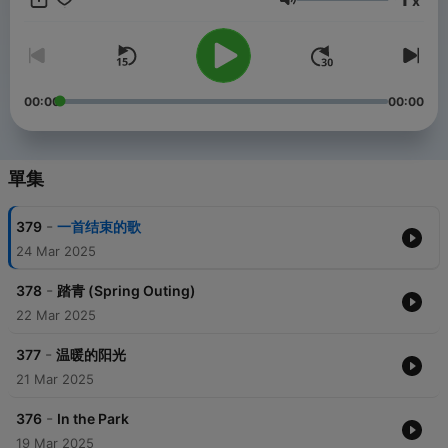
x
这张专辑都将带给你一段难忘的音乐之旅。让这美妙之音引领你穿
音量
越音符与节奏的世界，发现新的可能性，感受音乐的力量。
00:00
00:00
單集
-
379
一首结束的歌
24 Mar 2025
-
378
踏青 (Spring Outing)
22 Mar 2025
-
377
温暖的阳光
21 Mar 2025
-
376
In the Park
19 Mar 2025