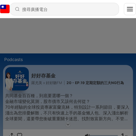
Podcasts
好好存基金
羅尤美 x 好好聽FM
|
20 - EP.19 定期定額的三大NG行為
共同基金百百種，到底要選哪一個？
金融市場變化莫測，股市債市又該何去何從？
70年經驗的全球投資專家富蘭克林，特別設計一系列節目，要深入
淺出為您排憂解難，不只有快速上手的基金懶人包、深入淺出解析
全球要聞，還要帶您衝破重重關卡迷思、找對致富新方向。不管是
理財小白還是投資老手，或是認為自己「沒有錢、不懂投資、沒時
間研究」的普羅大眾，都能以簡單、穩健又均衡的方式，輕鬆存基
1
金，自在享未來！