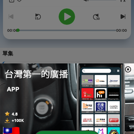
x
音量
Powered by
Firstory Hosting
00:00
00:00
單集
-
20
EP.19 定期定額的三大NG行為
14 Oct 2022
-
19
EP.18 如何設定停損停利？
08 Oct 2022
-
18
EP.17 如何善用時間滾出金錢？
18 Aug 2022
-
17
EP.16 如何挑選好基金？
10 Aug 2022