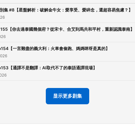
別集 #8【星盤解析：破解金牛女：愛享受、愛碎念，還超容易焦慮？】
026
p155【你去過泰國幾個府？從宋卡、合艾到馬共和平村，重新認識泰南】
026
p154【一言難盡的義大利：火車會偷跑、媽媽咪呀是真的】
2026
p153【通譯不是翻譯：AI取代不了的泰語通譯現場】
2026
显示更多剧集