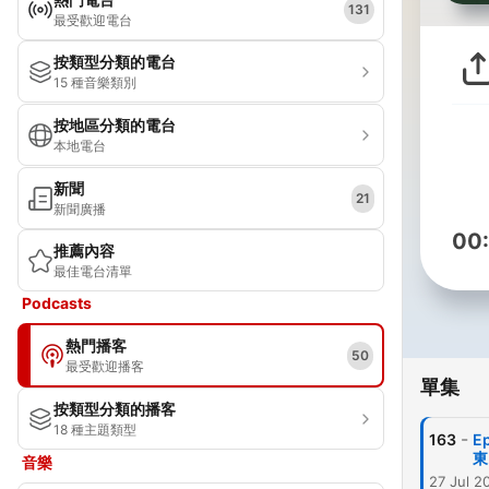
131
最受歡迎電台
按類型分類的電台
15 種音樂類別
按地區分類的電台
本地電台
新聞
21
新聞廣播
00
推薦內容
最佳電台清單
Podcasts
熱門播客
50
最受歡迎播客
單集
按類型分類的播客
18 種主題類型
-
163
E
東
音樂
27 Jul 2