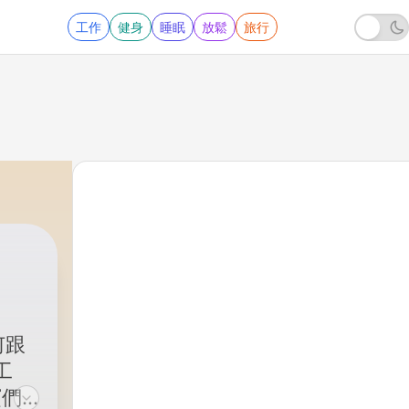
工作
健身
睡眠
放鬆
旅行
|
163 - Ep156【被阿曼王國種草了！
何跟
工
寶們