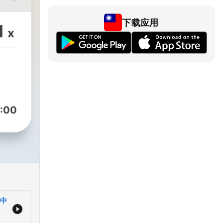
★
下载应用
1
x
luna
/tagged/energy
:00
的中