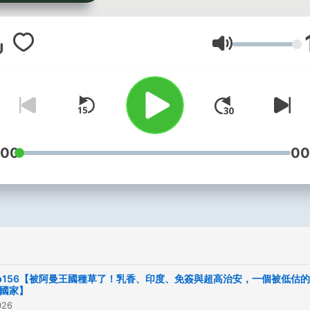
一起進入集會所,我們開始了! 
粉專按讚+追蹤 : fb 搜尋【客家
小瑪的世界視角】／Hakka
音量
Luna’s World Vision IG：
hakkaluna Threads：hakka
★音樂來源: Unminus
https://www.unminus.com
-- Hosting provided by
:00
00
SoundOn
p156【被阿曼王國種草了！乳香、印度、免簽與超高治安，一個被低估
國家】
026