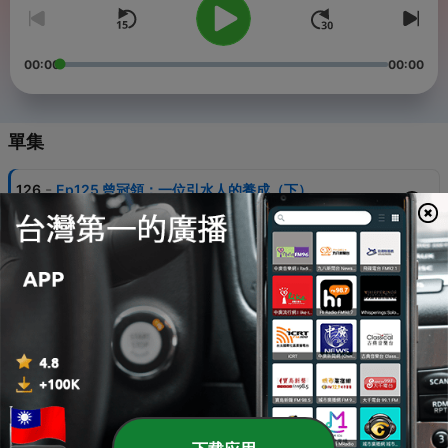
00:00
00:00
單集
-
126
Ep125 曾冠領：一位引水人的養成（下）
07 Aug 2026
-
125
Ep124 曾冠領：一位引水人（領港）的養成
31 Jul 2026
-
124
Ep125 詹夢莉：用藝術療癒人心（下）
24 Jul 2026
-
123
Ep 122 詹夢莉：用藝術療癒人心（上）
18 Jul 2026
-
122
Ep121 林質修：值得活出的信仰（下）