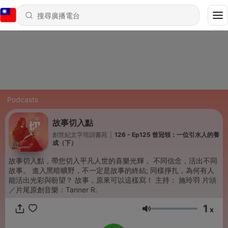
Podcasts
故事切入點
創世紀文字培訓書苑
|
126 - Ep125 曾冠領：一位引水人的養
成（下）
故事切入點，帶您切入平凡人世的喜樂光輝， 不同信念，活出不同
故事。 進入黑暗曠野，不一定是故事的終結; 同樣掙扎，為何有人
能活出光彩與盼望？ 故事，原來可以這樣寫！ 主持： 施玲羽 片頭
／片尾原創音樂：Tanner R.
1
x
音量