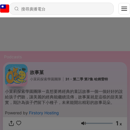
Podcasts
故事菓
小茉莉探索學園團隊
|
31 - 第二季 第7集 哈姆雷特
小茉莉探索學園團隊一直想要將經典的童話故事一個一個好好的說
給孩子們聽，讓美麗的經典能繼續流傳，故事菓就是這樣的甜美菓
實，期許為孩子們留下小種子，未來能開出精彩的故事花朵。
Powered by
Firstory Hosting
1
x
音量