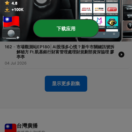
主管 劉家豪
18 Jul 2026
-
163
市場觀測站EP181│Fed政策「朦朧美」攪動股債匯 債
市補漲空間浮現 Ft.凱基銀行財富管理處理財規劃部資
下载应用
深協理 廖亭亭
11 Jul 2026
-
162
市場觀測站EP180│AI股漲多心慌？新牛市關鍵訊號拆
解秘方 Ft.凱基銀行財富管理處理財規劃部資深協理 廖
亭亭
04 Jul 2026
显示更多剧集
台灣廣播