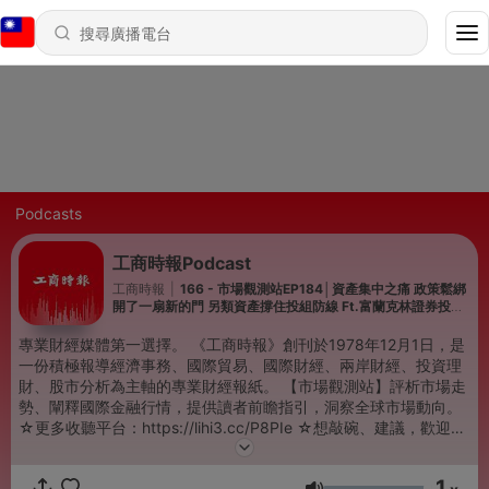
Podcasts
工商時報Podcast
工商時報
|
166 - 市場觀測站EP184│資產集中之痛 政策鬆綁
開了一扇新的門 另類資產撐住投組防線 Ft.富蘭克林證券投顧
研究部資深副總經理 羅尤美
專業財經媒體第一選擇。 《工商時報》創刊於1978年12月1日，是
一份積極報導經濟事務、國際貿易、國際財經、兩岸財經、投資理
財、股市分析為主軸的專業財經報紙。 【市場觀測站】評析市場走
勢、闡釋國際金融行情，提供讀者前瞻指引，洞察全球市場動向。
☆更多收聽平台：https://lihi3.cc/P8PIe ☆想敲碗、建議，歡迎來
信：cteepodcast@gmail.com ---- 讓您掌握先機，投資無往不利
✔️瀏覽工商時報官網 ：https://ctee.com.tw/ ✔️訂閱工商時報YT：
1