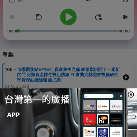
x
https://pse.is/4uhbph ✔️追蹤工商時報FB：
音量
https://www.facebook.com/ctee.fans/ ✔️加入工商時報LINE：
https://line.me/ti/p/@ccf6523h -- Hosting provided by
SoundOn
00:00
00:00
單集
-
166
市場觀測站EP184│資產集中之痛 政策鬆綁開了一扇新
的門 另類資產撐住投組防線 Ft.富蘭克林證券投顧研究
部資深副總經理 羅尤美
01 Aug 2026
-
165
市場觀測站EP183│油價牽動利率鐘擺 股債黃金外幣投
資邏輯轉向 Ft. 渣打銀行財富管理投資策略部主管 劉家
豪
25 Jul 2026
-
164
市場觀測站EP182│科技股漲到失速 價高震盪股債洗牌
下半年四大變數升溫 Ft. 渣打銀行財富管理投資策略部