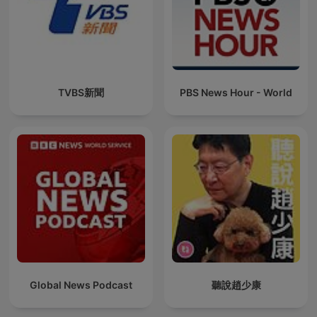
TVBS新聞
PBS News Hour - World
Global News Podcast
聽說趙少康