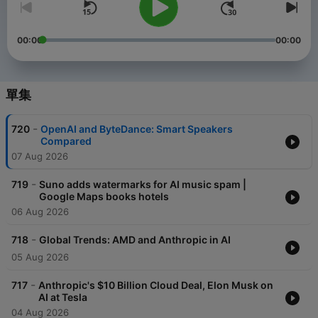
00:00
00:00
單集
-
720
OpenAI and ByteDance: Smart Speakers
Compared
07 Aug 2026
-
719
Suno adds watermarks for AI music spam |
Google Maps books hotels
06 Aug 2026
-
718
Global Trends: AMD and Anthropic in AI
05 Aug 2026
-
717
Anthropic's $10 Billion Cloud Deal, Elon Musk on
AI at Tesla
04 Aug 2026