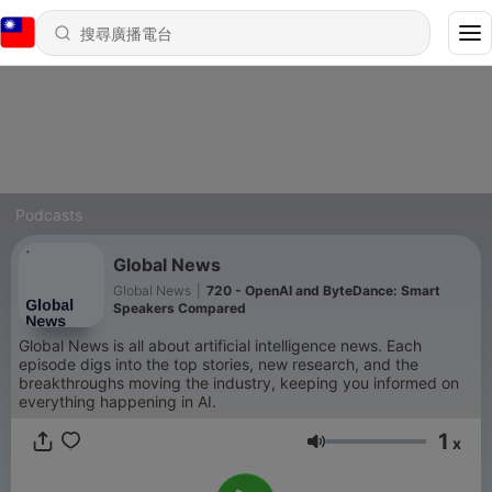
Podcasts
Global News
Global News
|
720 - OpenAI and ByteDance: Smart
Speakers Compared
Global News is all about artificial intelligence news. Each
episode digs into the top stories, new research, and the
breakthroughs moving the industry, keeping you informed on
everything happening in AI.
1
x
音量