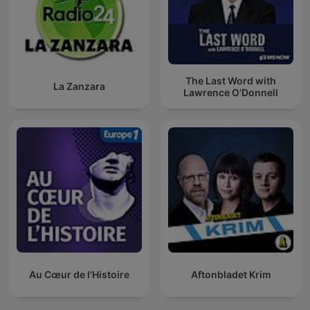
The Last Word with
La Zanzara
Lawrence O’Donnell
Au Cœur de l'Histoire
Aftonbladet Krim