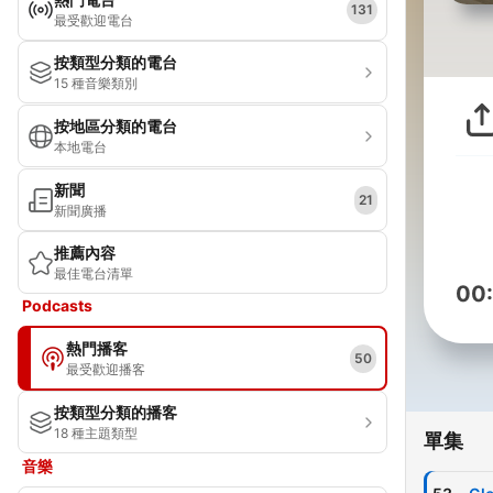
131
最受歡迎電台
按類型分類的電台
15 種音樂類別
按地區分類的電台
本地電台
新聞
21
新聞廣播
推薦內容
最佳電台清單
00
Podcasts
熱門播客
50
最受歡迎播客
按類型分類的播客
18 種主題類型
單集
音樂