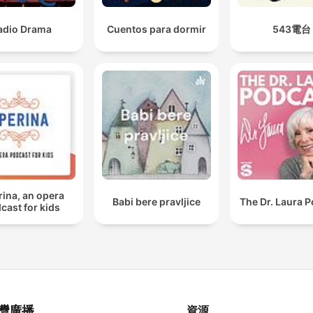
adio Drama
Cuentos para dormir
543電台
ina, an opera
Babi bere pravljice
The Dr. Laura 
cast for kids
灣廣播
資源