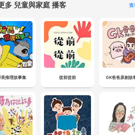
更多 兒童與家庭 播客
查
探長推理故事集
從前從前
GK爸爸原創故