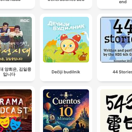
end
대 양희은, 김일중
Dečiji budilnik
44 Storie
입니다