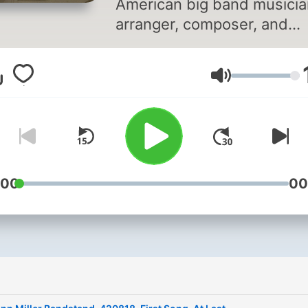
American big band musicia
arranger, composer, and
bandleader in the swing er
He was the best-selling
音量
recording artist from 1939 
1943, leading one of the b
known big bands.
:00
00