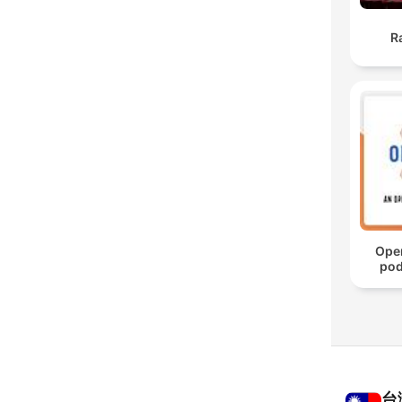
R
Oper
pod
台