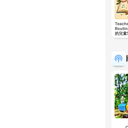
Teache
Routi
的兒童
C