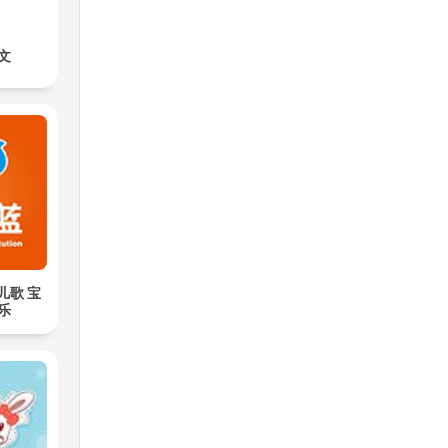
文
儿歌 宝
乐