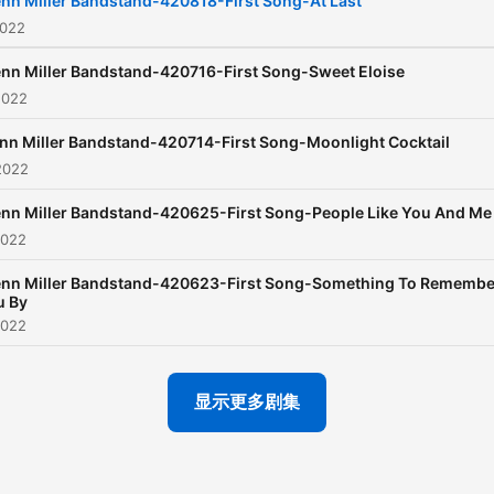
nn Miller Bandstand-420818-First Song-At Last
2022
enn Miller Bandstand-420716-First Song-Sweet Eloise
2022
nn Miller Bandstand-420714-First Song-Moonlight Cocktail
2022
enn Miller Bandstand-420625-First Song-People Like You And Me
2022
enn Miller Bandstand-420623-First Song-Something To Remembe
u By
2022
显示更多剧集