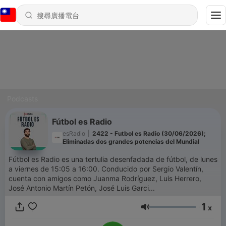
Podcasts
Fútbol es Radio
esRadio
|
2422 - Futbol es Radio (30/06/2026);
Eliminadas dos grandes potencias del Mundial
Fútbol es Radio es una tertulia desenfadada de fútbol, de lunes
a viernes de 15:05 a 16:00. Conducido por Sergio Valentín,
cuenta con amigos como Juanma Rodríguez, Luis Herrero,
José Antonio Martín Petón, José Luis Garci...
1
x
音量