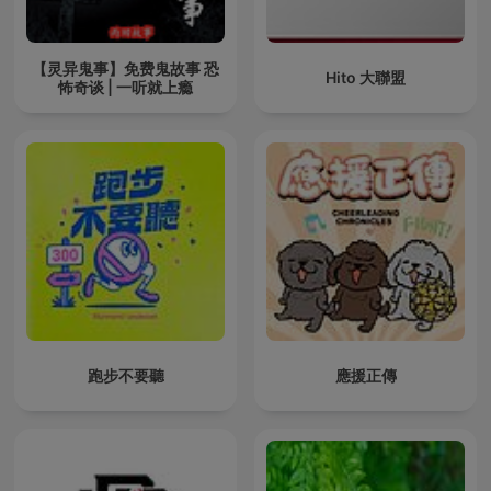
【灵异鬼事】免费鬼故事 恐
Hito 大聯盟
怖奇谈 | 一听就上瘾
跑步不要聽
應援正傳