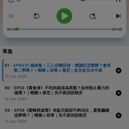
x
反正你也不睡覺 🔎 FB：反正你也不睡覺 🔎 IG：stayuplatepts --
音量
Hosting provided by
SoundOn
00:00
00:00
單集
-
61
EP60 S1 最終集！三人合體回信：積讀症怎麼辦？會有
第二季嗎？｜曉樂 x 栢青 x 傑尼｜魚兒魚兒水中游
19 Jun 2026
-
60
EP59《素食者》不吃肉就成為異類？如何制止暴力的
循環？｜曉樂 x 傑尼｜先不跟你說晚安
16 Jun 2026
-
59
EP58《蜜蜂與遠雷》有點天賦卻不夠頂尖，還要繼續
追夢嗎？｜曉樂 x 栢青｜先不跟你說晚安
12 Jun 2026