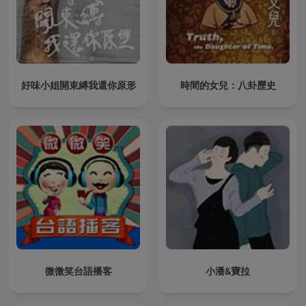
好味小姐開束縛我還你原形
時間的女兒：八卦歷史
微微笑台語播客
小潘&寶拉