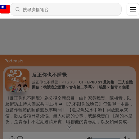
Podcasts
反正你也不睡覺
反正你也不睡覺｜PTS XS
|
61 - EP60 S1 最終集！三人合體
回信：積讀症怎麼辦？會有第二季嗎？｜曉樂 x 栢青 x 傑尼｜
魚兒魚兒水中游
《反正你也不睡覺》為公視全新節目！由作家吳曉樂、陳栢青，以
及街訪主持人傑尼共同主持 ➡️ 【先不跟你說晚安】每集聊一本書，
就當作輕鬆的睡前聽故事時間！ 【魚兒魚兒水中游】開放聽眾來
信，歡迎各種日常煩惱、無人可說的心事，或趁機告白 【熬的不是
夜，是青春】不定期邀請來賓，聊聊他的青春期，以及如何長成現
在的樣子 每週二、五更新一集，睡不著，就來聽故事吧！ ✉️ 想寫
信請點連結：https://forms.gle/FswNhMLXXJAZ8Mrb6 🔎 YT：
1