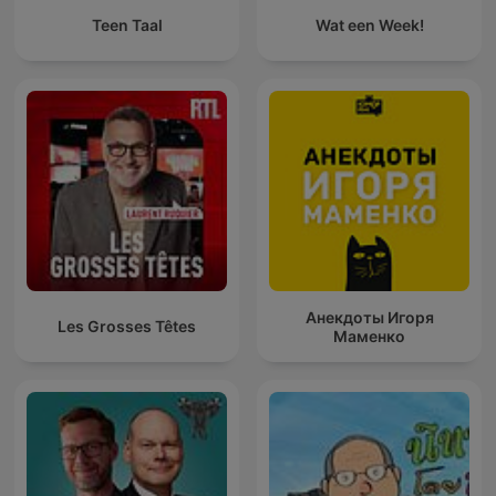
Teen Taal
Wat een Week!
Анекдоты Игоря
Les Grosses Têtes
Маменко