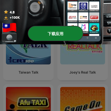
ICRT English in the News
Taiwan This Week
下载应用
Taiwan Talk
Joey's Real Talk