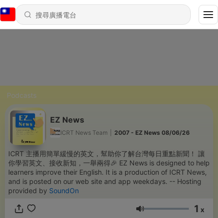
Podcasts
EZ News
ICRT News Team
|
2007 - EZ News 08/06/26
ICRT 主播用簡單緩慢的英文，幫助你了解台灣每日重點新聞！ 讓
你學習英文、接收新知，一舉兩得🎉 EZ News is designed to help
learners improve their English. It is a production of ICRT News,
and is posted on our web site and app weekdays. -- Hosting
provided by
SoundOn
1
x
音量