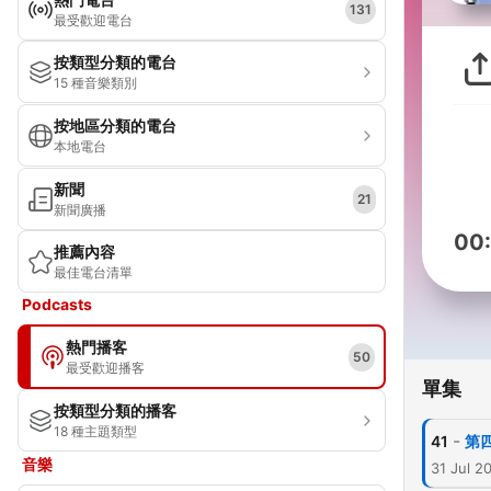
131
最受歡迎電台
按類型分類的電台
15 種音樂類別
按地區分類的電台
本地電台
新聞
21
新聞廣播
00
推薦內容
最佳電台清單
Podcasts
熱門播客
50
最受歡迎播客
單集
按類型分類的播客
18 種主題類型
-
41
第四
音樂
31 Jul 2