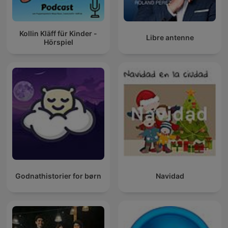
Kollin Kläff für Kinder -
Libre antenne
Hörspiel
Godnathistorier for børn
Navidad