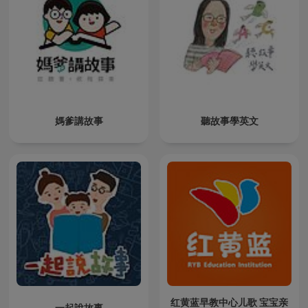
媽爹講故事
聽故事學英文
红黄蓝早教中心儿歌 宝宝亲
一起說故事