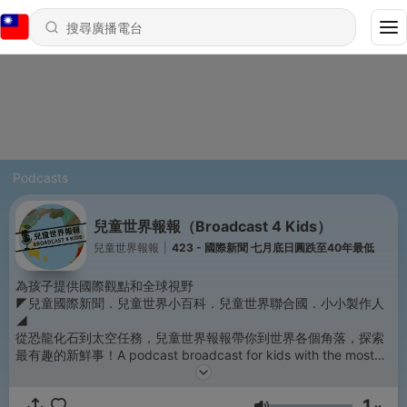
Podcasts
兒童世界報報（Broadcast 4 Kids）
兒童世界報報
|
423 - 國際新聞 七月底日圓跌至40年最低
為孩子提供國際觀點和全球視野
◤兒童國際新聞．兒童世界小百科．兒童世界聯合國．小小製作人
◢
從恐龍化石到太空任務，兒童世界報報帶你到世界各個角落，探索
最有趣的新鮮事！A podcast broadcast for kids with the most
interesting news of the world!
每周二、四更新
1
——