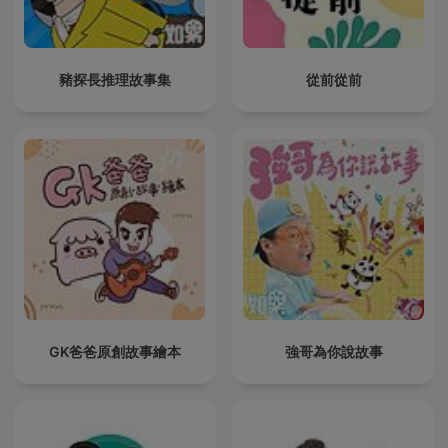
豬探長推理故事集
從前從前
GK爸爸原創故事繪本
強哥為你說故事