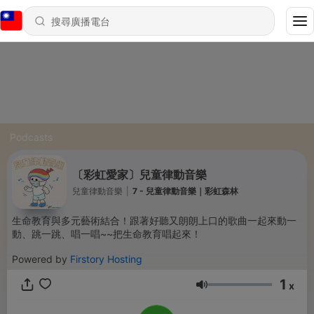
Podcasts
〔彩虹愛家〕兒童律動音樂
兒童律動音樂
|
7 - 兒童律動音樂｜彩虹森林
生命教育與多元藝術結合！跟著好聽又朗朗上口的歌曲一起來動一
動、跳一跳、唱一唱~~把生命教育唱起來！
Powered by
Firstory Hosting
1
x
音量