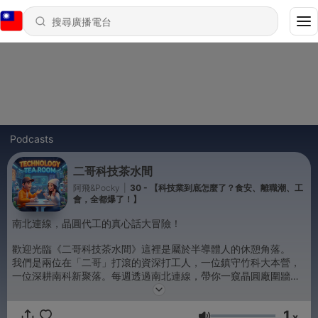
Podcasts
二哥科技茶水間
阿飛&Pocky
|
30 - 【科技業到底怎麼了？食安、離職潮、工
會，全都爆了！】
南北連線，晶圓代工的真心話大冒險！
歡迎光臨《二哥科技茶水間》這裡是屬於半導體人的休憩角落。
我們是兩位在「二哥」打滾的資深打工人，一位鎮守竹科大本營，
一位深耕南科新聚落。每週透過南北連線，帶你一窺晶圓廠圍牆內
的真實生活。
1
這裡不談艱澀的物理公式，只聊最燙手的公司八卦、最真實的產線
x