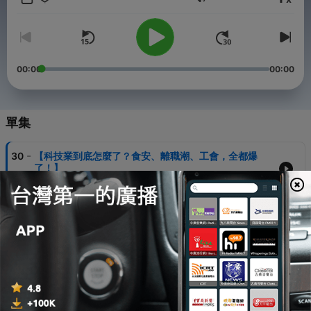
音量
甘苦，以及那些只有內部人才懂的「二哥文化」。無論你是正在輪
班的弟兄、剛拿到 Offer 的新人，還是對半導體產業好奇的聽眾，
都歡迎拿著你的馬克杯，進來茶水間跟我們一起偷閒、聊是非！
「二哥告解室」：開放聽眾投稿，聊聊工作與生活、抱怨機台或是
00:00
00:00
分享廠區發生的荒謬事，也歡迎告訴我們你對這集的想法
nameforpodcast1@gmail.com
Powered by
Firstory Hosting
單集
-
30
【科技業到底怎麼了？食安、離職潮、工會，全都爆
了！】
06 Aug 2026
-
29
【科技業真的值得嗎？一個故事，看懂工程師最無奈的
人生】
30 Jul 2026
-
28
【科技業出大事？工程師竟然找不到人了！背後真相超
乎想像】
23 Jul 2026