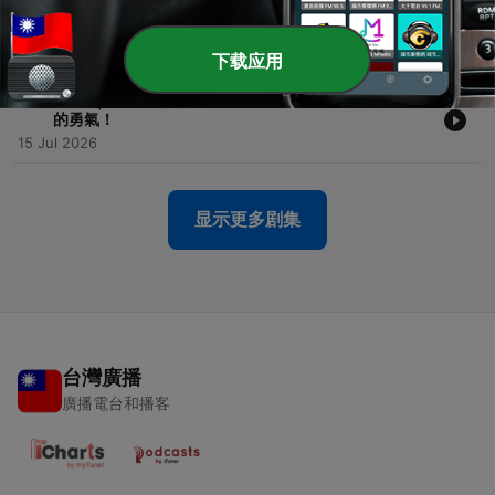
-
80
EP80｜#股票投資 這張股票可以買嗎？想靠聽明牌賺大
錢？殘酷真相：99%的散戶都做錯這一步！
22 Jul 2026
下载应用
-
79
EP79｜#股票投資 不想賠賠更多？不停損，你要有賠光
的勇氣！
15 Jul 2026
显示更多剧集
台灣廣播
廣播電台和播客