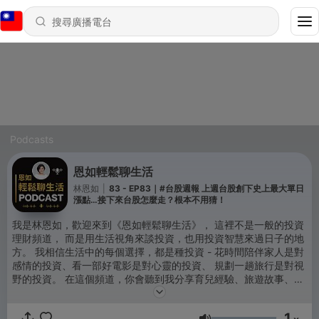
Podcasts
恩如輕鬆聊生活
林恩如
|
83 - EP83｜#台股週報 上週台股創下史上最大單日
漲點…接下來台股怎麼走？根本不用猜！
我是林恩如，歡迎來到《恩如輕鬆聊生活》， 這裡不是一般的投資
理財頻道， 而是用生活視角來談投資，也用投資智慧來過日子的地
方。 我相信生活中的每個選擇，都是種投資 - 花時間陪伴家人是對
感情的投資、看一部好電影是對心靈的投資、 規劃一趟旅行是對視
野的投資。 在這個頻道，你會聽到我分享育兒經驗、旅遊故事、電
影觀點、學員故事， 還會不定期邀請一些朋友，來聊聊他們的人生
投資術。 我希望用輕鬆自然的聊天方式， 讓你在生活中找到屬於自
1