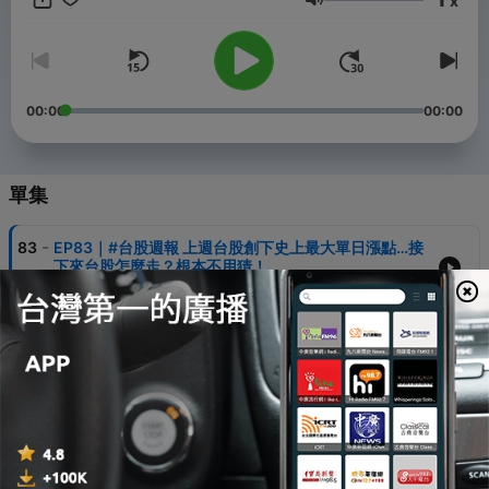
x
己的投資節奏，創造更多美好的可能。 讓我們一起培養投資智慧，
音量
打造精彩的人生！ ◆合作邀約 | stockimoney@gmail.com ◆粉絲
專頁 | 飆股女王-林恩如 -- Hosting provided by
SoundOn
00:00
00:00
單集
-
83
EP83｜#台股週報 上週台股創下史上最大單日漲點…接
下來台股怎麼走？根本不用猜！
07 Aug 2026
-
82
EP82｜#股票投資 股票套牢還在硬撐？想把賠錢變賺
錢？高手「解套關鍵」大公開
05 Aug 2026
-
81
EP81｜#投資新手 股票大跌怎麼辦？賣掉怕漲回、不賣
怕暴跌？沒看懂這條線，難怪你天天被新聞嚇破膽！
29 Jul 2026