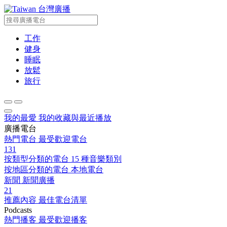
台灣廣播
工作
健身
睡眠
放鬆
旅行
我的最愛
我的收藏與最近播放
廣播電台
熱門電台
最受歡迎電台
131
按類型分類的電台
15 種音樂類別
按地區分類的電台
本地電台
新聞
新聞廣播
21
推薦內容
最佳電台清單
Podcasts
熱門播客
最受歡迎播客