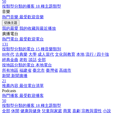
50
按類型分類的播客
18 種主題類型
音樂
熱門音樂
最受歡迎音樂
切換主題
我的最愛
我的收藏與最近播放
廣播電台
熱門電台
最受歡迎電台
131
按類型分類的電台
15 種音樂類別
80年代
古典樂
大學
成人當代
文化與教育
本地
流行 / 四十強
經典金曲
老歌
談話
全部
按地區分類的電台
本地電台
所有地區
福建省
臺北市
臺灣省
高雄市
新聞
新聞廣播
21
推薦內容
最佳電台清單
Podcasts
熱門播客
最受歡迎播客
50
按類型分類的播客
18 種主題類型
全部
休閒
健康與健身
兒童與家庭
商業
喜劇
宗教與靈性
小說