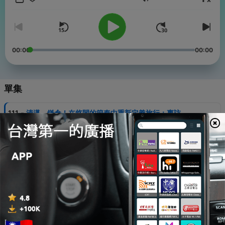
音量
新節目不定期隨性更新。
●關於更多相關內容及追蹤張維中動態：
FB｜張維中。東京模樣 https://goo.gl/S7828E
Instagram｜@weizhong925 https://goo.gl/ASEZNm
00:00
00:00
Powered by
Firstory Hosting
單集
-
111
清邁、鎌倉！在悠閒的節奏中重新定義旅行：專訪
dato
14 Mar 2026
-
110
快閃高雄！這些我喜歡的地方和美味
06 Mar 2026
-
109
「我要跟曼谷說對不起！」 專訪維中的大姐張維萍，
聽她分享愛上曼谷的原因
18 Dec 2025
-
108
一年看30多場演唱會的留學生！謙謙的追星日誌