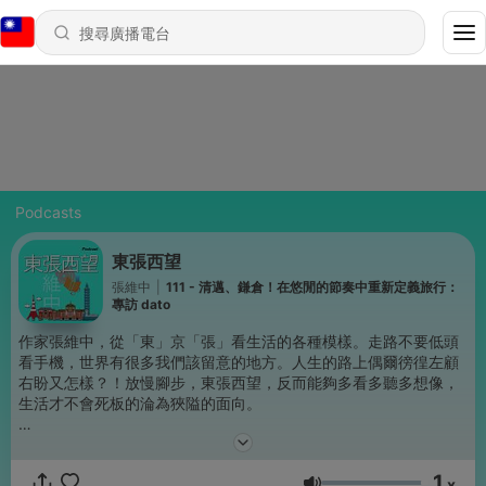
Podcasts
東張西望
張維中
|
111 - 清邁、鎌倉！在悠閒的節奏中重新定義旅行：
專訪 dato
作家張維中，從「東」京「張」看生活的各種模樣。走路不要低頭
看手機，世界有很多我們該留意的地方。人生的路上偶爾徬徨左顧
右盼又怎樣？！放慢腳步，東張西望，反而能夠多看多聽多想像，
生活才不會死板的淪為狹隘的面向。
東張西望聊生活、文化觀察、閱讀出版、創作、旅行、美食與人物
專訪。
1
x