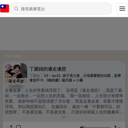
Podcasts
丁菱娟的邊走邊想
丁菱娟
|
33 - ep32. 孩子長大後，父母最重要的功課，是學
會放手 ft.《楊肉盧》楊月娥 × 小蓁
走著走著，人生的答案就浮現了。 這裡是《邊走邊想》，我是丁菱
娟，一起散步，一起想人生的意義。 我一直相信， 人生很少有標準
答案。 很多時候不是想清楚了才出發， 而是走著走著，答案才慢慢
浮現。 所以我想讓自己， 也邀請你， 處在一種「什麼都可以」的
狀態裡， 不急著定義、不急著交卷， 只是好好探索人生的樂趣與可
能。 謝謝你們的收聽，邀請你們追蹤、訂閱 丁菱娟的邊走邊想 ！
💖 🔎歡迎至FB粉絲頁搜尋：丁菱娟 🤙相關邀約或洽詢，請聯繫:
1