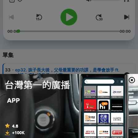
x
oliveeraogilvy@gmail.com -- Hosting provided by
SoundOn
音量
00:00
00:00
單集
-
33
ep32. 孩子長大後，父母最重要的功課，是學會放手 ft.
《楊肉盧》楊月娥 × 小蓁
06 Aug 2026
-
32
ep31. 90%的人都忽略了：見面地點，就是談判第一
戰！ ft. 城市霞客 邱天元
30 Jul 2026
-
31
ep30. 市場太波動，如何理財不焦慮？ ft. 夏韻芬老師
23 Jul 2026
-
30
ep29. 創新企業如何透過併購達成綜效? ft. PressPlay