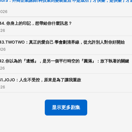
andra：外商企業講師/科技業到變裝皇后 不是成功了才快樂，是快樂了才
2026
P44. 你身上的印記，想帶給你什麼訊息？
026
P43.TWOTWO：真正的愛自己 學會劃清界線，從允許別人對你好開始
026
P42.你以為的『遺憾』，是另一個平行時空的『圓滿』：放下執著的關鍵
026
41.JOJO：人生不受控，原來是為了讓我重啟
026
显示更多剧集