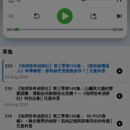
x
News、Live Science 等，再透過 AI 生成與審核內容，最後經人工
音量
驗證正確性後上架播出。 此 Podcast 為個人製作，陪自己的孩子
一起學科學，現在也分享給大家。 --- 偵探社傳送門： 🔗 收聽全
集：https://linktr.ee/t21520520 📱 Facebook：
https://www.facebook.com/profile.php?id=61589289746484
📸 Instagram：
00:00
00:00
https://www.instagram.com/podcast_21520520/ 💰 贊助支持：
https://pay.soundon.fm/podcasts/de51bc7a-1eae-4935-a414-
f9a550003187 --- 更新紀錄 - 第 8 集起：調整音量大小，恢復雙
人對話形式 - 第 10 集起：角色強化，由「博士與小羽」改為「齒
單集
輪博士與研究員安安」 - 第 21 集起：精簡音檔銜接贅詞，豐富封
面主題多樣性 - 第 121 集起：修正 AI 誤念「哈哈」為鬼叫音的問
-
320
【地球怪奇偵探社】第三季第150集：《新幹線機器
題 - 第二季起：擴充主題廣度、強化事實查證、修復齒輪博士爆音
人》科學解密：新幹線究竟能跑多快？ | 兒童科普
問題 - 第三季起：改善人聲語調，內容更生動豐富 -- Hosting
04 Aug 2026
provided by
SoundOn
-
319
【地球怪奇偵探社】第三季第149集：心臟與大腦的雙
重謎團：運動如何解開老化危機？—《地球怪奇偵探
社》特別企劃 | 兒童科普
04 Aug 2026
-
318
【地球怪奇偵探社】第三季第148集：《K-POP偶
像》：舞步整齊的秘密！肌肉記憶與節奏同步的奇蹟 |
兒童科普