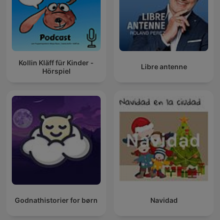
Kollin Kläff für Kinder -
Libre antenne
Hörspiel
Godnathistorier for børn
Navidad