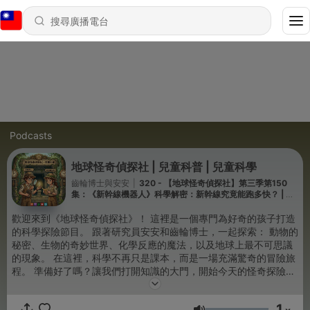
Podcasts
地球怪奇偵探社 | 兒童科普 | 兒童科學
齒輪博士與安安
|
320 - 【地球怪奇偵探社】第三季第150
集：《新幹線機器人》科學解密：新幹線究竟能跑多快？ | 兒
童科普
歡迎來到《地球怪奇偵探社》！ 這裡是一個專門為好奇的孩子打造
的科學探險節目。 跟著研究員安安和齒輪博士，一起探索： 動物的
秘密、生物的奇妙世界、化學反應的魔法，以及地球上最不可思議
的現象。 在這裡，科學不再只是課本，而是一場充滿驚奇的冒險旅
程。 準備好了嗎？讓我們打開知識的大門，開始今天的怪奇探險
吧！ --- 節目主題均取材自國際權威兒童科學媒體，包括 BBC
Kids、國家地理頻道、時代雜誌兒童版、泛科學、Science
1