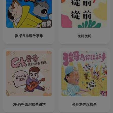
豬探長推理故事集
從前從前
GK爸爸原創故事繪本
強哥為你說故事