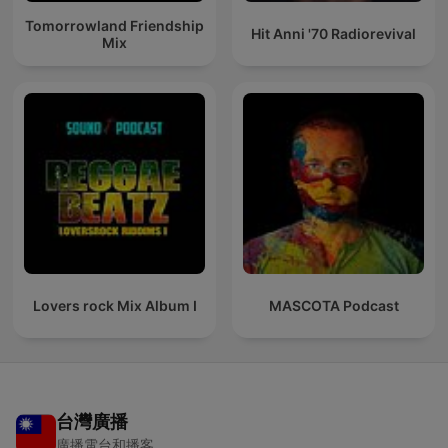
Tomorrowland Friendship
Hit Anni '70 Radiorevival
Mix
Lovers rock Mix Album I
MASCOTA Podcast
台灣廣播
廣播電台和播客