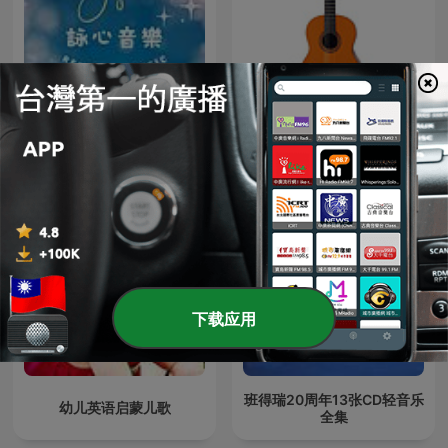
JS詠心舒壓輕音樂-寧靜時刻
古典小品独奏（一） - 15首
Ｑuiet moments
下载应用
班得瑞20周年13张CD轻音乐
幼儿英语启蒙儿歌
全集