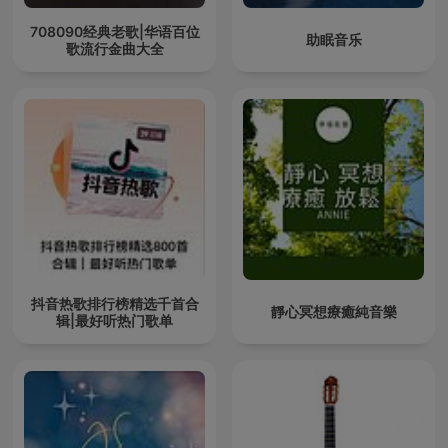
708090经典老歌|华语百位
助眠音乐
歌流行金曲大全
抖音热歌排行榜精选千首合
靜心冥想療癒純音樂
辑|最好听热门歌单