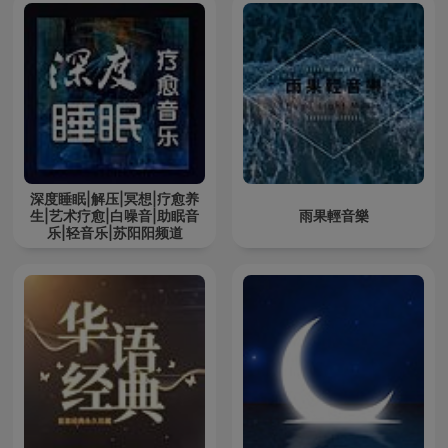
深度睡眠|解压|冥想|疗愈养
生|艺术疗愈|白噪音|助眠音
雨果輕音樂
乐|轻音乐|苏阳阳频道