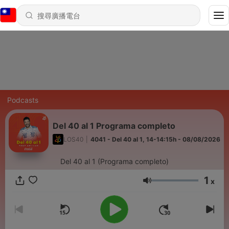
Podcasts
Del 40 al 1 Programa completo
LOS40
|
4041 - Del 40 al 1, 14-14:15h - 08/08/2026
Del 40 al 1 (Programa completo)
1
x
音量