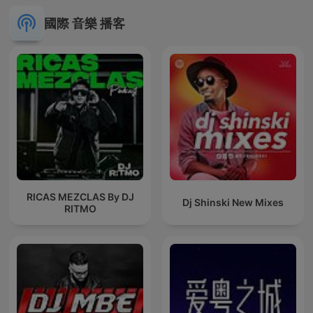
國際 音樂 播客
RICAS MEZCLAS By DJ
Dj Shinski New Mixes
RITMO