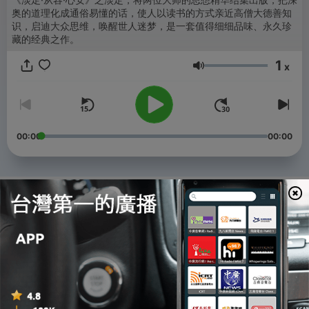
奥的道理化成通俗易懂的话，使人以读书的方式亲近高僧大德善知
识，启迪大众思维，唤醒世人迷梦，是一套值得细细品味、永久珍
藏的经典之作。
1
x
音量
00:00
00:00
單集
-
83
81：佛心就是开悟心
17 Jun 2023
-
82
82：心安就是圆满
17 Jun 2023