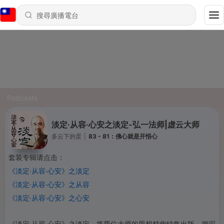
Podcasts
淡定·从容·心安之淡定-弘一法师|虚云大师
多云下的蛋
|
83 - 81：佛心就是开悟心
套装专辑请点击：
《
淡定·
从容·
心安
》
之淡定
《
淡定·
从容·
心安
》
之从容
《
淡定·
从容·
心安
》
之
心安
《淡定·从容·心安》之淡定，将两位大师的思想精华结集出版，把深