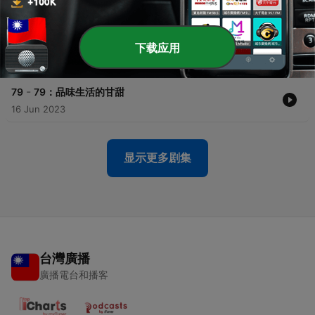
-
81
83：抓住当下的幸福
17 Jun 2023
-
80
78：无须刻意强求
下载应用
16 Jun 2023
-
79
79：品味生活的甘甜
16 Jun 2023
显示更多剧集
台灣廣播
廣播電台和播客