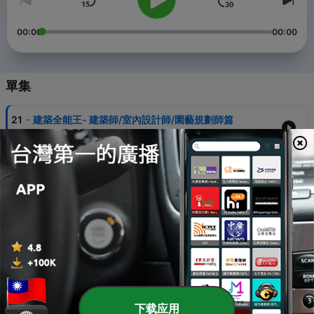
00:00
00:00
單集
-
21
建築全能王- 建築師/室內設計師/園藝規劃師篇
31 Aug 2023
-
20
Story Time- 大衛叔叔說故事
17 Aug 2023
-
19
打破社交恐懼!
03 Aug 2023
-
18
來一集都市傳說終結者!
20 Jul 2023
-
17
裝潢裝出心得
下载应用