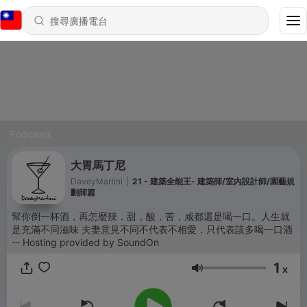
Podcasts
大胃馬丁尼
DaveyMartini
|
21 - 建築全能王- 建築師/室內設計師/園藝規
劃師篇
幫你倒一杯酒，再怎麼辣，甜，酸，苦，咸都還是喝一口。人生就
是充滿不同滋味 夫妻意見不同不代表不相愛，只代表該多喝一口酒
-- Hosting provided by SoundOn
1
x
音量