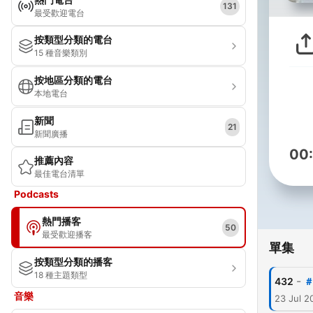
131
最受歡迎電台
按類型分類的電台
15 種音樂類別
按地區分類的電台
本地電台
新聞
21
新聞廣播
00
推薦內容
最佳電台清單
Podcasts
熱門播客
50
最受歡迎播客
單集
按類型分類的播客
18 種主題類型
-
432
＃
音樂
23 Jul 2