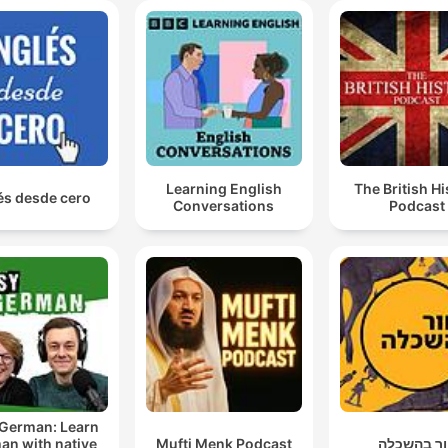
Learning English
The British Hi
és desde cero
Conversations
Podcast
 German: Learn
an with native
Mufti Menk Podcast
ר בהשכלה