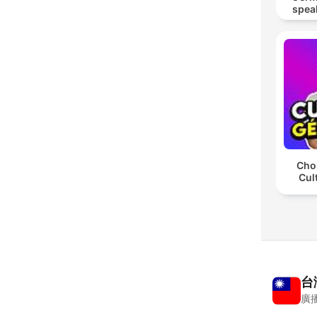
spea
Mut
Chos
Cul
台
廣