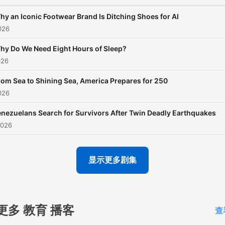
hy an Iconic Footwear Brand Is Ditching Shoes for AI
026
hy Do We Need Eight Hours of Sleep?
026
rom Sea to Shining Sea, America Prepares for 250
026
nezuelans Search for Survivors After Twin Deadly Earthquakes
2026
显示更多剧集
更多 教育 播客
查