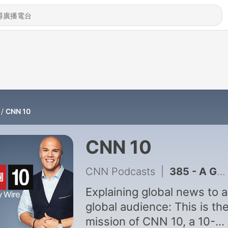
CNN 10
CNN 10
CNN Podcasts
|
385 - A Georgia Swamp, a WWII Battlefield and Others Just Earned World Heritage Status
Explaining global news to a
global audience: This is th
mission of CNN 10, a 10-