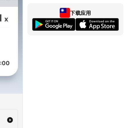
show
tal
下载应用
1
x
 CNN
nce
rs
om.
:00