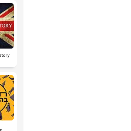
story
חו