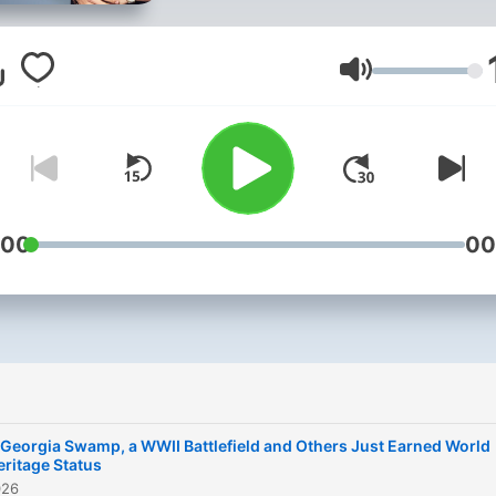
minute educational news 
that appears as a daily digi
video and audio podcast.
音量
10 serves a growing audie
interested in compact on-
demand news broadcasts
ideal for explanation seeke
on the go or in the classro
:00
00
 Georgia Swamp, a WWII Battlefield and Others Just Earned World
eritage Status
026