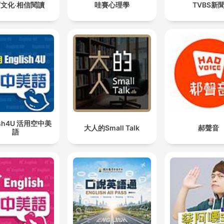
文化‧相信閱讀
哇賽心理學
TVBS新
ish4U 活用空中美
大人的Small Talk
郝聲音
語