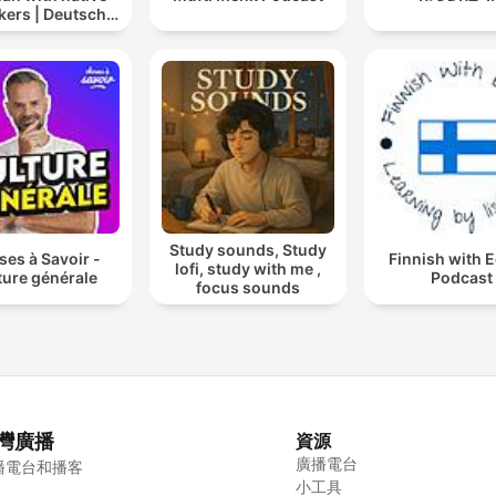
kers | Deutsch
lernen mit
tersprachlern
Study sounds, Study
es à Savoir -
Finnish with 
lofi, study with me ,
ture générale
Podcast
focus sounds
灣廣播
資源
廣播電台
播電台和播客
小工具