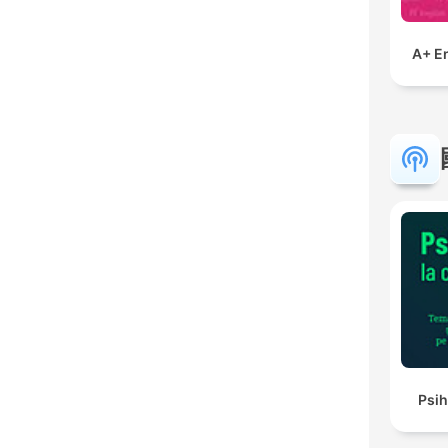
A+ E
Psih