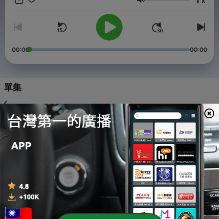
x
音量
00:00
00:00
單集
-
119
S10EP10 丁寧的轉念學 ft. 丁寧
04 Aug 2026
-
118
S10EP9 情境智慧 ft. 瓦基
28 Jul 2026
-
117
S10EP8 來一場撞擊心靈的旅行吧
21 Jul 2026
-
116
S10EP7 創造新的腦神經迴路 ft. 楊知暖
14 Jul 2026