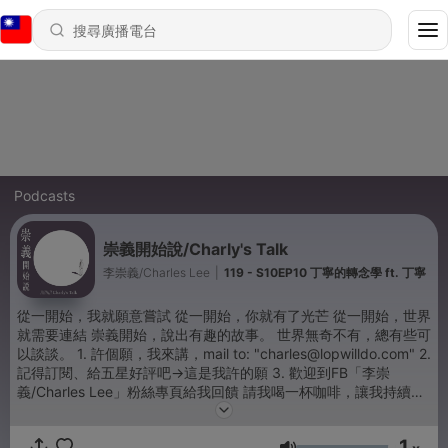
Podcasts
崇義開始說/Charly's Talk
李崇義/Charles Lee
|
119 - S10EP10 丁寧的轉念學 ft. 丁寧
從一開始，我就願意嘗試 從一開始，你就有了光芒 從一開始，世界
就需要連結 崇義開始，說出有趣的故事。 世界無奇不有，總有些可
以談談。 1. 許個願，我來講，mail to: "charles@lopwilldo.com" 2.
記得訂閱、給五星好評吧->這是我許的願 3. 歡迎到FB「李崇
義/Charles Lee」粉絲專頁給我回饋 請我喝一杯咖啡，讓我持續創
作吧！ https://pse.is/4643z2 -- Hosting provided by
SoundOn
1