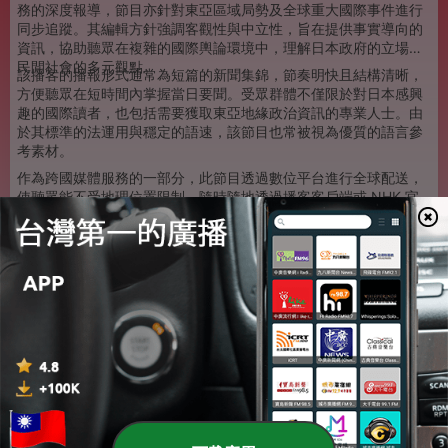
務的深度報導，節目亦針對東亞區域局勢及全球重大國際事件進行
同步追蹤。其編輯方針強調客觀性與中立性，旨在提供事實導向的
資訊，協助聽眾在複雜的國際輿論環境中，理解日本政府的立場與
民間社會的多元觀點。
該播客的播報形式通常為短篇的新聞集錦，節奏明快且結構清晰，
方便聽眾在短時間內掌握當日要聞。受眾群體不僅限於對日本感興
趣的國際讀者，也包括需要獲取東亞地緣政治資訊的專業人士。由
於其標準的法運用與穩定的語速，該節目也常被視為優質的語言參
考素材。
作為跨國媒體服務的一部分，此節目透過數位平台進行全球配送，
使聽眾能不受地理位置限制，隨時隨地透過播客客戶端或 NHK 官
方網站收聽。其長年以來維持的專業製作品質，使其在眾多國際廣
播服務中，成為追蹤日本與亞洲脈動的重要參考來源。
1
x
音量
00:00
00:00