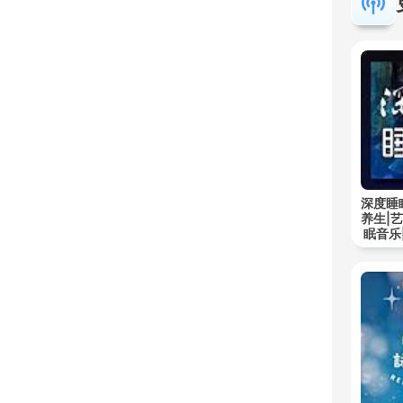
深度睡
养生|
眠音乐