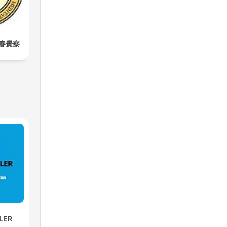
春覺察
SLER