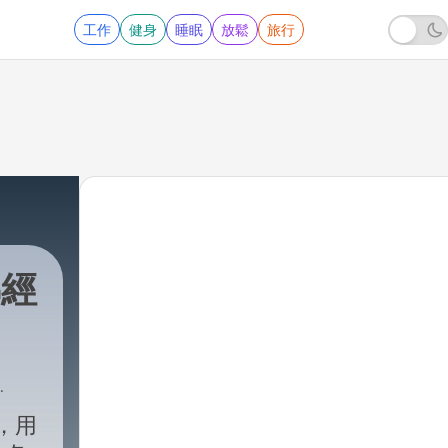
工作
健身
睡眠
放鬆
旅行
佛經
A，用