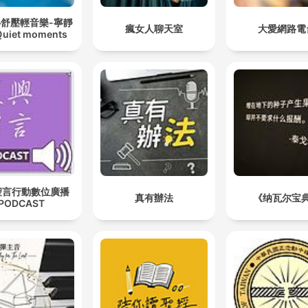
心舒壓輕音樂-寧靜
瘋女人聊天室
大愛網路電
iet moments
聖言行動數位廣播
真有辦法
《纳瓦尔宝
PODCAST