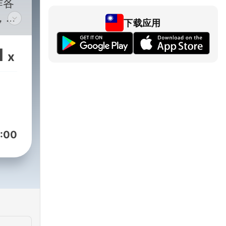
作各
，平
下载应用
一
1
x
ist
dOn
:00