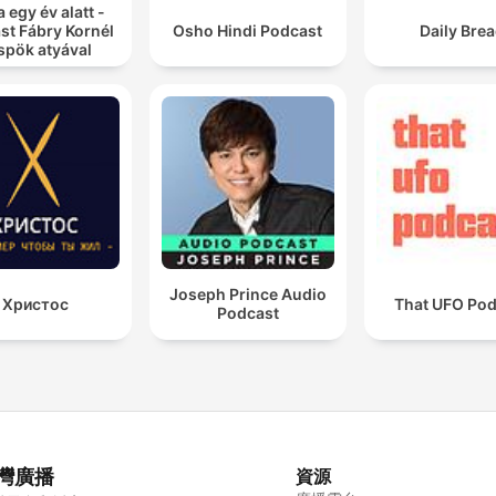
a egy év alatt -
st Fábry Kornél
Osho Hindi Podcast
Daily Bre
spök atyával
Joseph Prince Audio
Христос
That UFO Pod
Podcast
灣廣播
資源