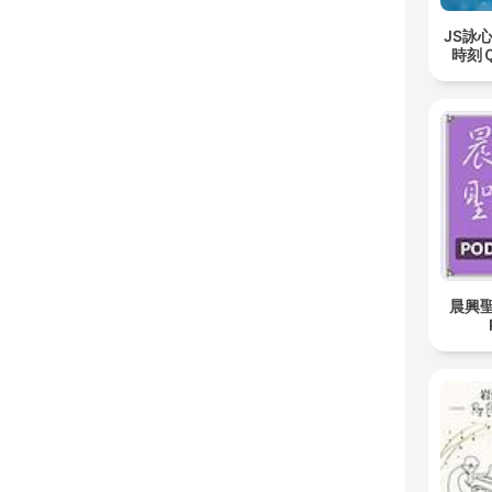
JS詠
時刻Ｑu
晨興