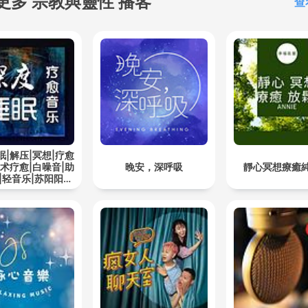
更多 宗教與靈性 播客
查
眠|解压|冥想|疗愈
艺术疗愈|白噪音|助
晚安，深呼吸
靜心冥想療癒
|轻音乐|苏阳阳频
道