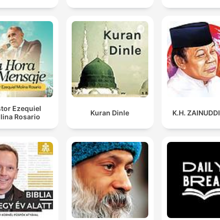
tor Ezequiel
Kuran Dinle
K.H. ZAINUDD
lina Rosario