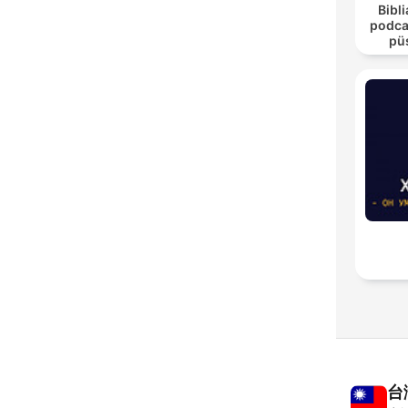
Bibli
podca
pü
台