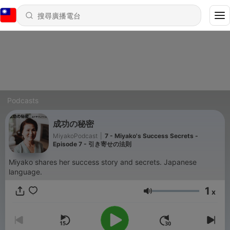
Podcasts
成功の秘密
MiyakoPodcast
|
7 - Miyako's Success Secrets -
Episode 7 - 引き寄せの法則
Miyako shares her success story and secrets. Japanese
language.
1
x
音量