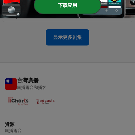
-
3
Miyako's Success Secrets - Episode 4 マインドパ
下载应用
ワー潜在意識
12 Aug 2019
显示更多剧集
台灣廣播
廣播電台和播客
資源
廣播電台