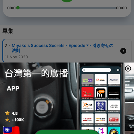
00:00
00:00
單集
-
7
Miyako's Success Secrets - Episode 7 - 引き寄せの
法則
11 Nov 2020
-
6
Miyako's Success Secrets - Episode 1 マイストリ
ー
12 Aug 2019
-
5
Miyako's Success Secrets - Episode 2 ミリオネア
ーマインド
12 Aug 2019
-
4
Miyako's Success Secrets - Episode 3 マインドパ
ワー
12 Aug 2019