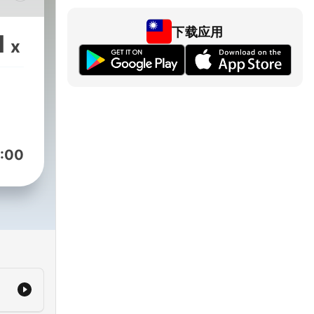
竹，
你認
下载应用
1
x
與信
，從
索這
民俗
時更
神鬼
:00
d by