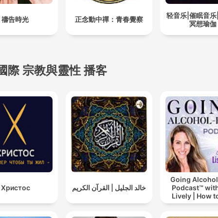
轻音乐|催眠音乐
禱告時光
正念動中禪：青春覺察
冥想瑜伽
國際 宗教與靈性 播客
Going Alcohol
Христос
خالد الجليل | القرآن الكريم
Podcast™ with
Lively | How t
drinking alc