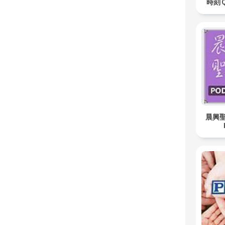
時刻Ｑu
晨興