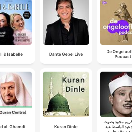
De Ongeloofl
lli & Isabelle
Dante Gebel Live
Podcast
ريم مجود بصوت
d al-Ghamdi
Kuran Dinle
 عبد الباسط عبد
د صدقة جارية