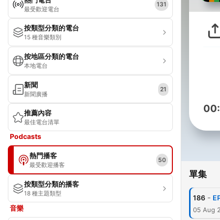
131
最受歡迎電台
按類型分類的電台
15 種音樂類別
按地區分類的電台
本地電台
新聞
21
新聞廣播
00
推薦內容
最佳電台清單
Podcasts
熱門播客
50
最受歡迎播客
單集
按類型分類的播客
18 種主題類型
-
186
E
音樂
05 Aug 