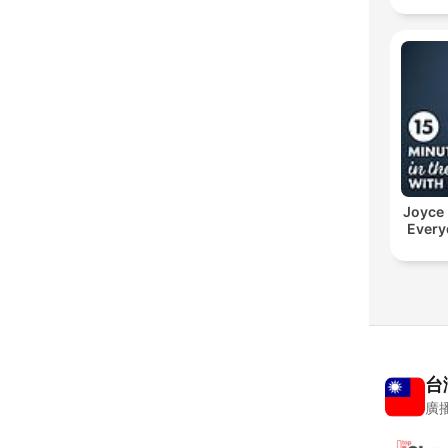
Joyce
Every
台
廣