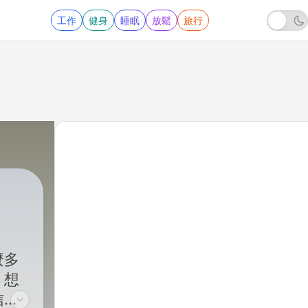
工作
健身
睡眠
放鬆
旅行
麼多
？想
信仰