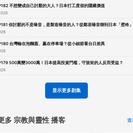
P182 不想變成自己討厭的大人？日本打工度假的隱藏價值
2026
P181 你討厭的不是噪音，是製造噪音的人？從鄰居噪音聊到日本「壁咚
026
P180 台灣輸在泡麵蓋、贏在停車場？從小細節看台日差異
026
P179 500萬變3000萬！日本提高投資門檻，守規矩的人反而受益？
026
显示更多剧集
更多 宗教與靈性 播客
查