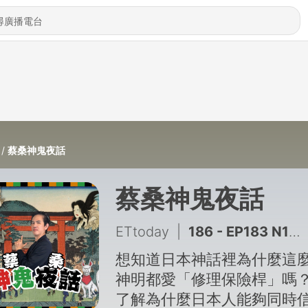
蔡桑神鬼夜話
蔡桑神鬼夜話
ETtoday
|
186 - EP183 N1滿分就代表日文好嗎？日文檢定的盲點與真正用途
想知道日本神話裡為什麼這
神明都愛「修理保險桿」嗎
了解為什麼日本人能夠同時