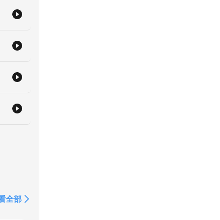
」
看全部