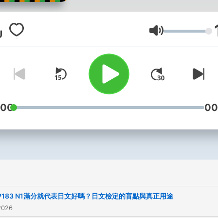
神道教和佛教嗎？我是蔡亦
我會用輕鬆有趣的方式，帶
識日本文化中最迷人的民俗
音量
仰。從天照大神到須佐之男
神社到寺院，讓我們一起探
些精采的故事背後，蘊含的
文化底蘊。 每週一、四，準
新，歡迎加入我們踏上這趟
:00
00
之旅！ -- Hosting provide
SoundOn
P183 N1滿分就代表日文好嗎？日文檢定的盲點與真正用途
2026