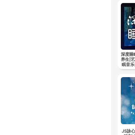
深度睡
养生|
眠音乐
JS詠