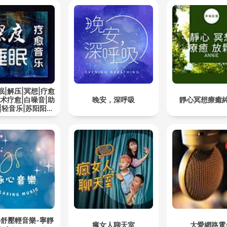
眠|解压|冥想|疗愈
艺术疗愈|白噪音|助
晚安，深呼吸
靜心冥想療癒
|轻音乐|苏阳阳频
道
心舒壓輕音樂-寧靜
瘋女人聊天室
大愛網路電