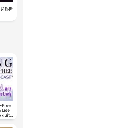
|超熟睡
-Free
 Lise
o quit
ohol