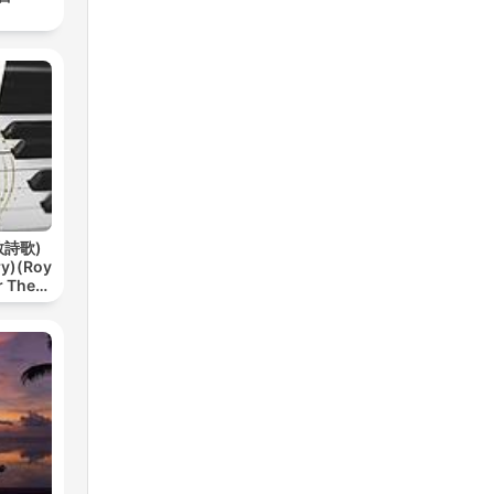
教詩歌)
ry)(Roy
r The