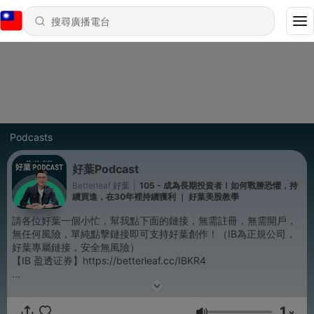
Podcasts
好葉Podcast
Betterleaf 好葉
|
105 - 成為長期投資者！如何戰勝恐懼，持
續買進，在30年裡持續獲利 ｜ 好葉美股教學
請各位好葉一個小忙，幫我點下面的鏈接，無需註冊，無需開戶，
無任何風險，單純點擊鏈接即可支持好葉創作！（IB為正規公司，
好葉專屬鏈接，安全無風險）
【IB 盈透证券】https://betterleaf.cc/IBKR4
IB盈透证券特点：
1、全球最大券商之一，可投資交易135個市場，交易功能強大。
1
2、可用Wise零手續費出入金，所有券商中成本最低。
x