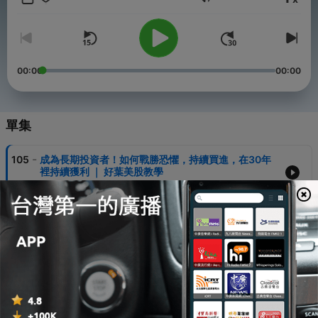
音量
3、對散戶非常友好，未投現金最高可獲4.83%利息。
感兴趣的朋友點擊此链接查看细节：https://betterleaf.cc/IBKR4
【Wise跨國轉賬平台】全網最低匯率邀請鏈接👉：
00:00
00:00
https://wise.com/invite/u/1400707
--
單集
「免費報名」投資公開課：
https://betterleafinvest.com/webinar_register
「免費下載」財富自由模擬器：https://betterleaf.cc/freedom-
-
105
成為長期投資者！如何戰勝恐懼，持續買進，在30年
tool
裡持續獲利 ｜ 好葉美股教學
06 Jul 2024
Powered by
Firstory Hosting
-
104
高學歷能成為有錢人嗎？更重要的是“知識層級”！5個
習慣，讓你擁有「易富」體質～｜有錢人的書櫃 Part
2
04 Jul 2024
-
103
學會正確的學習策略，讓你學得更快，記得更多，成為
超級學習者 | 好葉說書
02 Jul 2024