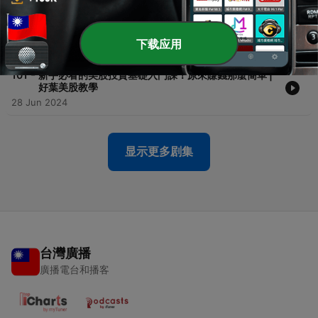
-
102
巴菲特：永遠不要虧錢！防守遠比進攻更加重要 | 好葉
美股教學
下载应用
30 Jun 2024
-
101
新手必看的美股投資基礎入門課！原來賺錢那麼簡單 |
好葉美股教學
28 Jun 2024
显示更多剧集
台灣廣播
廣播電台和播客