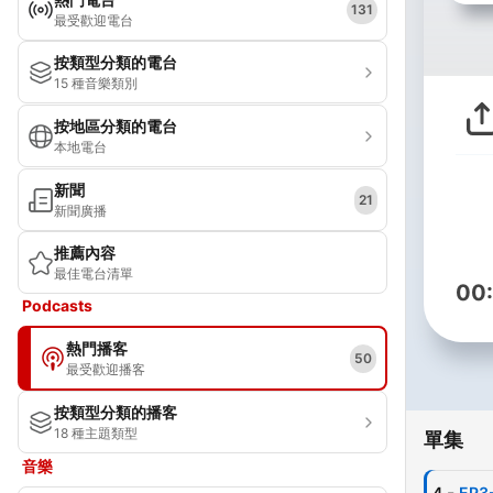
131
最受歡迎電台
按類型分類的電台
15 種音樂類別
按地區分類的電台
本地電台
新聞
21
新聞廣播
推薦內容
最佳電台清單
00
Podcasts
熱門播客
50
最受歡迎播客
按類型分類的播客
18 種主題類型
單集
音樂
-
4
EP