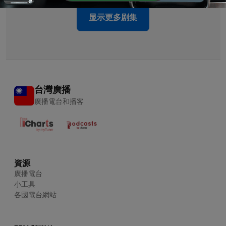
显示更多剧集
台灣廣播
廣播電台和播客
資源
廣播電台
小工具
各國電台網站