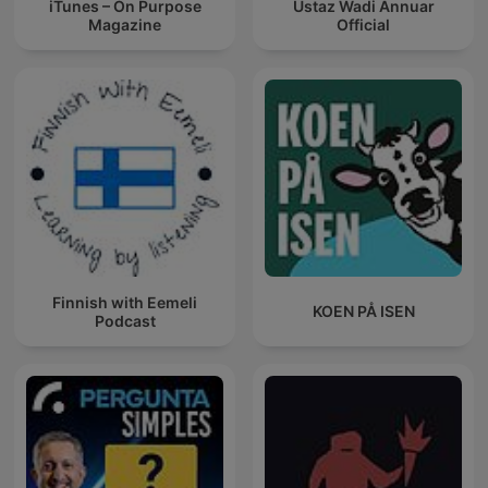
iTunes – On Purpose
Ustaz Wadi Annuar
Magazine
Official
Finnish with Eemeli
KOEN PÅ ISEN
Podcast