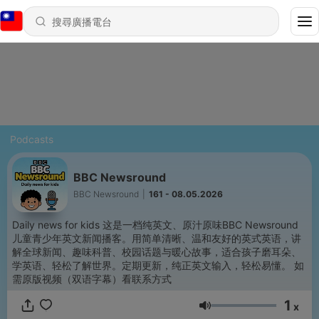
Podcasts
BBC Newsround
BBC Newsround
|
161 - 08.05.2026
Daily news for kids 这是一档纯英文、原汁原味BBC Newsround
儿童青少年英文新闻播客。用简单清晰、温和友好的英式英语，讲
解全球新闻、趣味科普、校园话题与暖心故事，适合孩子磨耳朵、
学英语、轻松了解世界。定期更新，纯正英文输入，轻松易懂。 如
需原版视频（双语字幕）看联系方式
1
x
音量