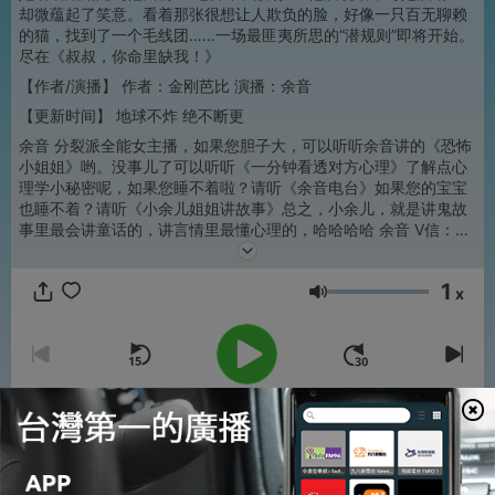
却微蕴起了笑意。看着那张很想让人欺负的脸，好像一只百无聊赖
的猫，找到了一个毛线团……
一场最匪夷所思的“潜规则”即将开始。
尽在《叔叔，你命里缺我！》
【作者/演播】 作者：金刚芭比 演播：余音
【更新时间】
地球不炸 绝不断更
余音 分裂派全能女主播，如果您胆子大，可以听听余音讲的《恐怖
小姐姐》哟。
没事儿了可以听听《一分钟看透对方心理》了解点心
理学小秘密呢，
如果您睡不着啦？请听《余音电台》如果您的宝宝
也睡不着？请听《小余儿姐姐讲故事》总之，小余儿，就是讲鬼故
事里最会讲童话的，讲言情里最懂心理的，哈哈哈哈
余音
V信：
yyfm1004 Q群:935505849 欢迎打扰 喵~
1
x
音量
00:00
00:00
單集