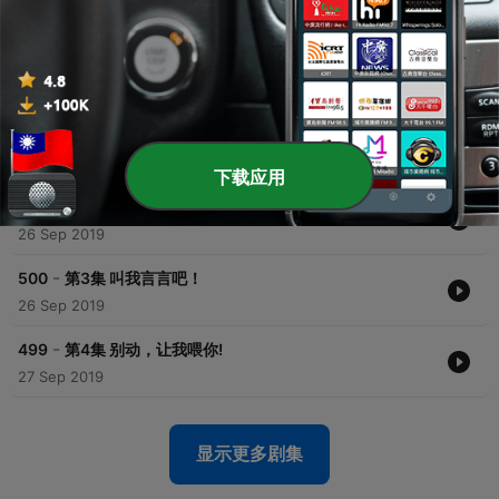
-
503
叔叔，你命里缺我 片花| 新书《怪案奇谈》上架了！
26 Sep 2019
-
502
第1集 老师，我爱你！| 新书《北漂小姐》上架，欢迎
订阅收听！
26 Sep 2019
下载应用
-
501
第2集 那我们交往吧！
26 Sep 2019
-
500
第3集 叫我言言吧！
26 Sep 2019
-
499
第4集 别动，让我喂你!
27 Sep 2019
显示更多剧集