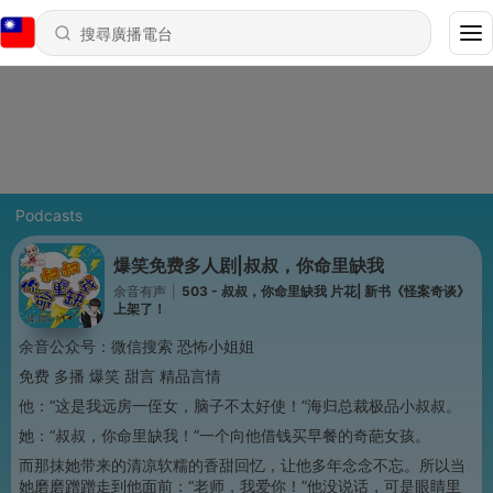
Podcasts
爆笑免费多人剧|叔叔，你命里缺我
余音有声
|
503 - 叔叔，你命里缺我 片花| 新书《怪案奇谈》
上架了！
余音公众号：微信搜索 恐怖小姐姐
免费
多播
爆笑 甜言 精品言情
他：“这是我远房一侄女，脑子不太好使！”
海归总裁极品小叔叔。
她：“叔叔，你命里缺我！”
一个向他借钱买早餐的奇葩女孩。
而那抹她带来的清凉软糯的香甜回忆，让他多年念念不忘。所以当
她磨磨蹭蹭走到他面前：“老师，我爱你！”他没说话，可是眼睛里