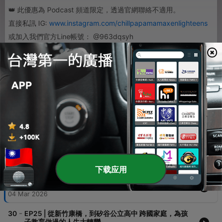
👑 此優惠為 Podcast 頻道限定，透過官網聯絡不適用。
直接私訊 IG:
www.instagram.com/chillpapamamaxenlighteens
或加入我們官方Line帳號： @963dqsyh
立即和我們一起聊聊並領取優惠喔！！
1
x
音量
00:00
00:00
單集
下载应用
-
31
🐎 馬年新氣象，《爸媽請 Chill第二季》搬家囉！
04 Mar 2026
-
30
EP25 | 從新竹康橋，到矽谷公立高中 跨國家庭，為孩
子教育做過的人生大轉彎