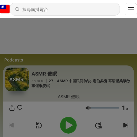
Podcasts
ASMR 催眠
an tu tu
|
27 - ASMR 中国民间传说-定伯卖鬼 耳语温柔读故
事催眠安眠
ASMR 催眠
1
x
音量