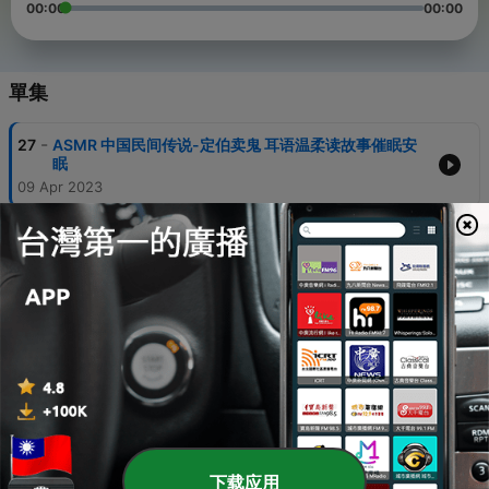
00:00
00:00
單集
-
27
ASMR 中国民间传说-定伯卖鬼 耳语温柔读故事催眠安
眠
09 Apr 2023
-
26
ASMR 照顾发烧的你 taking care of you when you
are having a fever
09 Apr 2023
-
25
ASMR 照顾被猫抓伤的你
09 Apr 2023
-
24
ASMR 给您进行贴心掏耳朵服务~忙碌辛苦啦~
09 Apr 2023
-
23
ASMR 掏耳店员为你做全套采耳！40分钟超长角色扮
演，耳朵都掏空了！
下载应用