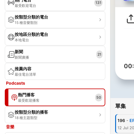
131
最受歡迎電台
按類型分類的電台
15 種音樂類別
按地區分類的電台
本地電台
新聞
21
新聞廣播
00
推薦內容
最佳電台清單
Podcasts
熱門播客
50
最受歡迎播客
單集
按類型分類的播客
18 種主題類型
-
196
E
音樂
12 Jul 2