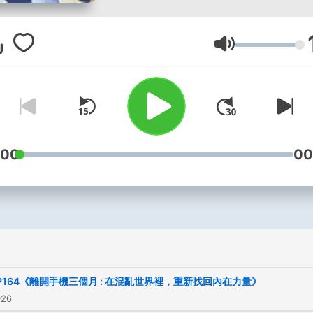
官）、並踏上覺醒的靈魂之
這個節目分享身.心.靈.3方面
與經驗成長，讓正念
音量
(mindfulness)落實於生活
你也能成為一個自在安然、
穩定的人。 --------------------
---------------- Shanti 
教練 x 舞動靜心導師 🌿 漣漪
:00
00
前警官🌿 ✨ 喚醒身體 啟動
Live out the Being 我幫助
納自己，走在專屬於你自己
福之道。 ✨ 更多資源 / 課程 / 服
務→ https://linktr.ee/8shan
預約首次教練體驗→
P164《離開手機三個月 : 在混亂世界裡，重新找回內在力量》
https://forms.gle/Cz5BJ
026