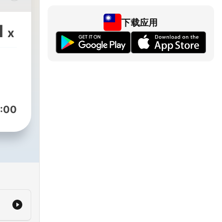
旅。
提升
下载应用
1
x
，啟發
情緒
，人生
人 x
:00
療癒✨
你悅
的幸
ti ☕
M6pT5mSZEGJ9