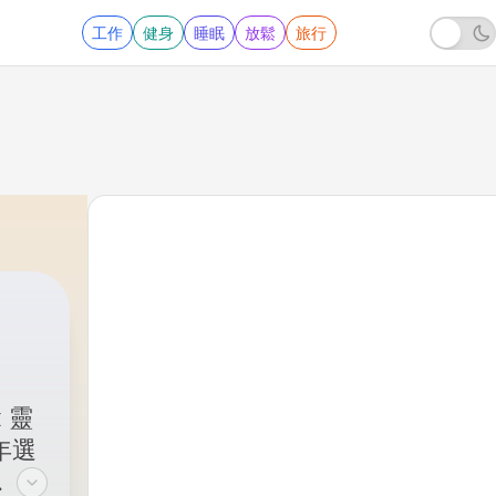
工作
健身
睡眠
放鬆
旅行
導師
|
196 - EP164《離開手機三個月 : 在混
 靈
年選