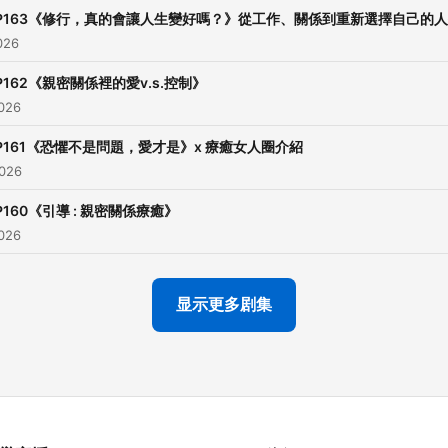
💕 了解教練陪伴計畫&案例
P163《修行，真的會讓人生變好嗎？》從工作、關係到重新選擇自己的
→ https://shanti.blog/one-
026
one-coaching/ 📩 合作信箱
P162《親密關係裡的愛v.s.控制》
hello@shanti.blog -- Hosting
2026
provided by
SoundOn
P161《恐懼不是問題，愛才是》x 療癒女人圈介紹
2026
P160《引導 : 親密關係療癒》
2026
显示更多剧集