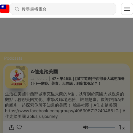
Podcasts
A佳走踏美國
Janice Liu
|
47 - 第46集｜[城市聲旅]中西部最大城芝加哥
(下)—建築、美食、天際線，廁所驚魂記？！
生活在美國中西部城市克里夫蘭的A佳，以有別於美國大城視角的
觀點，聊聊美國文化、求學及職場經驗、旅遊趣事。歡迎跟隨A佳
的腳步一起探索你所不知道的美國！ 臉書社團｜A佳走踏美國：
https://www.facebook.com/groups/406305717240466 IG｜A
佳走踏美國 aplus_usjourney
1
x
音量