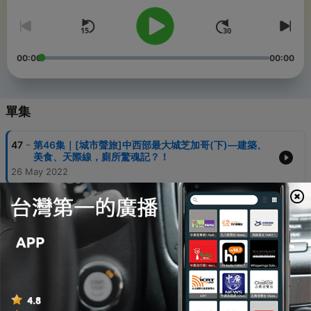
00:00
00:00
單集
-
47
第46集｜[城市聲旅]中西部最大城芝加哥(下)—建築、
美食、天際線，廁所驚魂記？！
26 May 2022
-
46
第45集｜美國各地雪場滑雪經驗談！怎麼入門滑雪、認
識世界各地的朋友？滑雪的攻略、糗事都在這。
26 Mar 2022
-
45
第44集｜舞台上的失速列車、在美國演出的奇人軼事—
那些年我們遇到的跑拍大叔和Drunk 伯伯。(鋼琴及二
胡演出經驗談)
22 Feb 2022