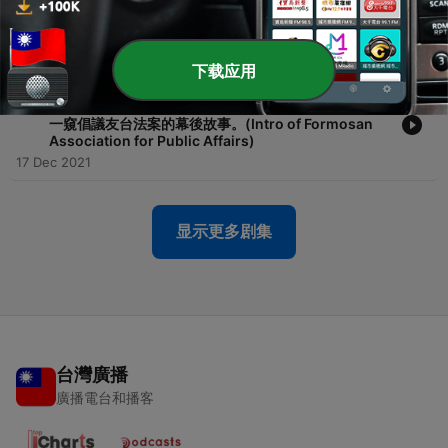
-
44
第43集｜[城市聲旅]中西部最大城芝加哥(上)—感恩節
&聖誕節旅遊攻略！
25 Dec 2021
下载应用
-
43
第42集｜(English)美國國會倡議經—什麼是草根外
交？怎麼樣進入國會山莊和國會議員推台美法案？帶你
一窺倡議友台法案的幕後故事。(Intro of Formosan
Association for Public Affairs)
17 Dec 2021
显示更多剧集
台灣廣播
廣播電台和播客