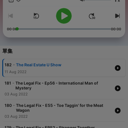
x
音量
00:00
00:00
單集
-
182
The Real Estate U Show
11 Aug 2022
-
181
The Legal Fix - Ep56 - International Man of
Mystery
03 Aug 2022
-
180
The Legal Fix - E55 - Toe Taggin' for the Meat
Wagon
03 Aug 2022
-
179
The Legal Fix - EP52 - Stronger Together.