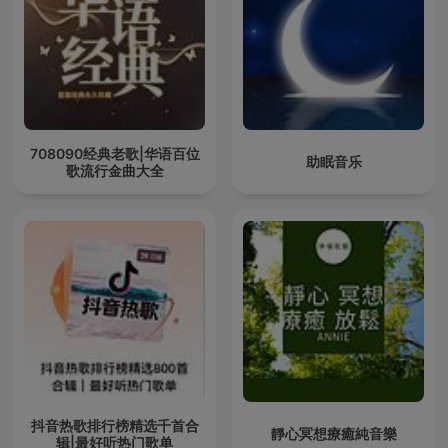
708090经典老歌|华语百位
助眠音乐
歌流行金曲大全
抖音热歌排行榜精选千首合
靜心冥想療癒純音樂
辑|最好听热门歌单