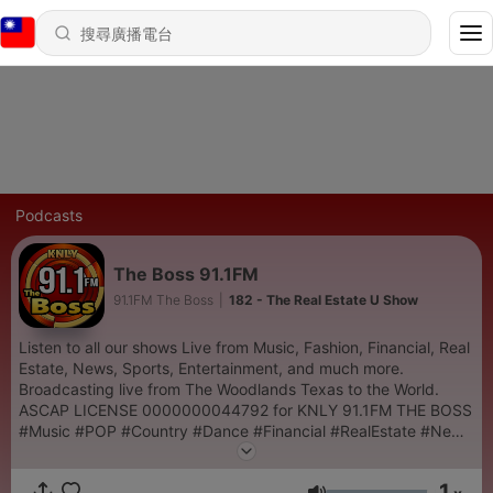
Podcasts
The Boss 91.1FM
91.1FM The Boss
|
182 - The Real Estate U Show
Listen to all our shows Live from Music, Fashion, Financial, Real
Estate, News, Sports, Entertainment, and much more.
Broadcasting live from The Woodlands Texas to the World.
ASCAP LICENSE 0000000044792 for KNLY 91.1FM THE BOSS
#Music #POP #Country #Dance #Financial #RealEstate #News
#Sports #Entertaintment #RadioFm #Multimedia
#Livestreaming
1