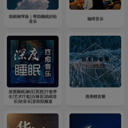
助眠钢琴曲｜帮助睡眠的轻
咖啡音乐
音乐
深度睡眠|解压|冥想|疗愈养
生|艺术疗愈|白噪音|助眠音
雨果輕音樂
乐|轻音乐|苏阳阳频道