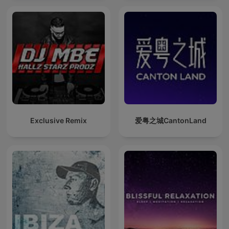
Exclusive Remix
爱粤之城CantonLand