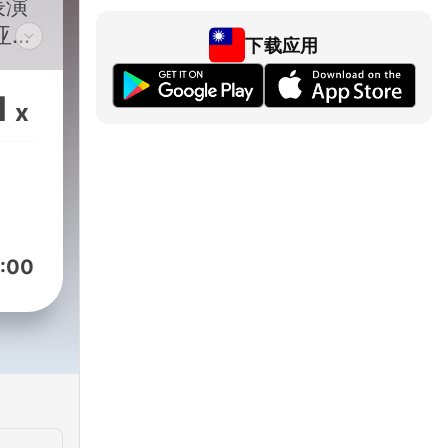
表演
亚相
下载应用
中国
，从
1
x
地相
作
:00