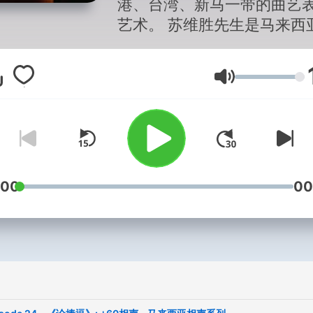
港、台湾、新马一带的曲艺
艺术。 苏维胜先生是马来西
声之父姚新光先生的徒弟，
相声大师马季的第三代传人
音量
事相声活动二十余年，是本
声界活跃的相声演员与相声
家。
:00
00