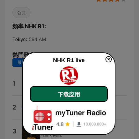
公共
頻率 NHK R1:
Tokyo:
594 AM
熱門歌曲
NHK R1 live
最近 7 天
最近 30 天
Jingle (41)
1
Nash Music Library
下载应用
News-49
2
Nash Music Library
The Poet and I
3
Frank Mills