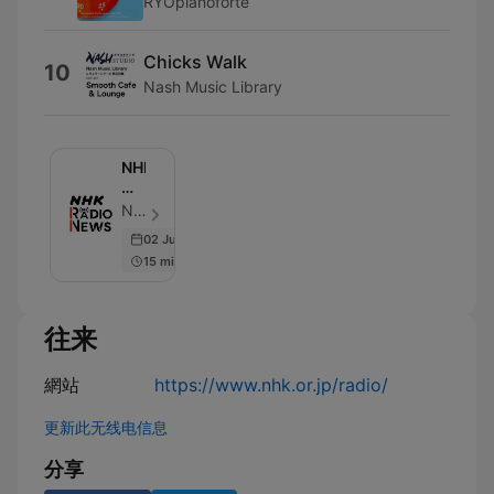
RYOpianoforte
Chicks Walk
10
Nash Music Library
NHK
ラ
ジ
NHK (Japan Broadcasting Corporation) - 單集 160
オ
02 Jul 2025
ニ
15 min
ュ
ー
ス
往来
網站
https://www.nhk.or.jp/radio/
更新此无线电信息
分享