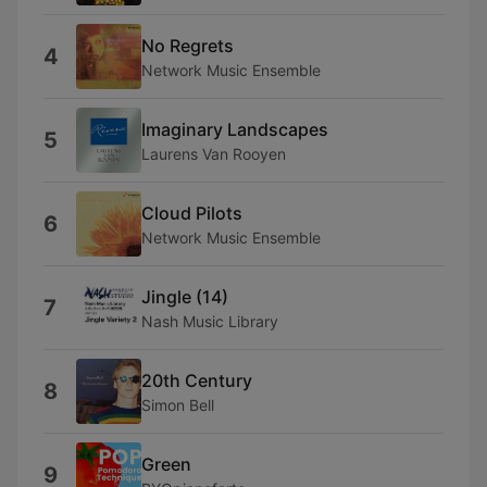
No Regrets
4
Network Music Ensemble
Imaginary Landscapes
5
Laurens Van Rooyen
Cloud Pilots
6
Network Music Ensemble
Jingle (14)
7
Nash Music Library
20th Century
8
Simon Bell
Green
9