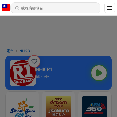
電台
NHK R1
NHK R1
594 AM