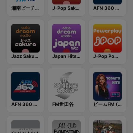
湘南ビーチFM (Shonan Beach FM)
J-Pop Sakura 懐かしい
AFN 360 Tokyo (Japan Only)
Jazz Sakura - asia DREAM radio
Japan Hits - Asia DREAM Radio
J-Pop Powerplay
AFN 360 Okinawa (Japan Only)
FM世田谷
ビームFM (Beam FM)