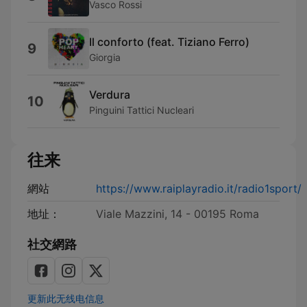
Vasco Rossi
Il conforto (feat. Tiziano Ferro)
9
Giorgia
Verdura
10
Pinguini Tattici Nucleari
往来
網站
https://www.raiplayradio.it/radio1sport/
地址：
Viale Mazzini, 14 - 00195 Roma
社交網路
更新此无线电信息