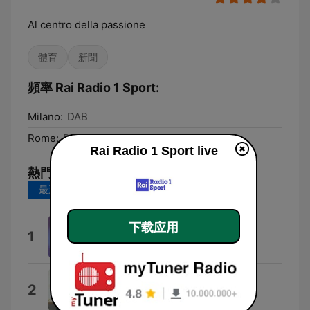
Al centro della passione
體育
新聞
頻率 Rai Radio 1 Sport:
Milano:
DAB
Rome:
DAB
Rai Radio 1 Sport live
熱門歌曲
最近 7 天
最近 30 天
下载应用
Rock Power
1
Pierfrancesco Bellisario
Sabato e domenica
2
Nino D'Angelo