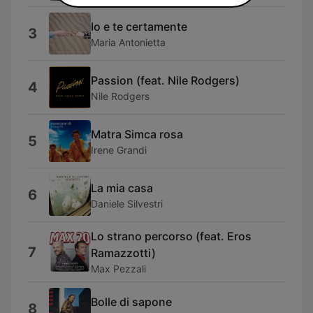
Io e te certamente
3
Maria Antonietta
Passion (feat. Nile Rodgers)
4
Nile Rodgers
Matra Simca rosa
5
Irene Grandi
La mia casa
6
Daniele Silvestri
Lo strano percorso (feat. Eros
7
Ramazzotti)
Max Pezzali
Bolle di sapone
8