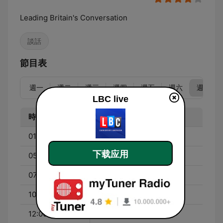
Leading Britain's Conversation
談話
節目表
週一
週二
週三
週四
週五
週六
週日
LBC live
時間
節目
01:00 - 05:00
Richard Spurr
下载应用
05:00 - 07:00
Steve Allen
07:00 - 10:00
Andrew Castle
10:00 - 12:00
Nigel Farage
12:00 - 15:00
Matt Stadlen