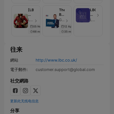
말
을
[LBC]
The
LBC
잘
미
Best
침
하
수
Of
대
LBC - 單集 15
Global - 單集 86
LBC
고
다
James
위
05 Nov 2015
12 Apr 2019
싶
O'Brien
미
다
66 min
35 min
술
면
관
꼭
들
往来
으
세
요!
網站
http://www.lbc.co.uk/
電子郵件:
customer.support@global.com
社交網路
更新此无线电信息
分享