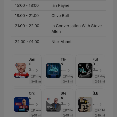
15:00 - 18:00
Ian Payne
18:00 - 21:00
Clive Bull
21:00 - 22:00
In Conversation With Steve
Allen
22:00 - 01:00
Nick Abbot
James
The
Full
O'Brien's
Nick
Disclosure
Mystery
Abbot
with
Global - 單集 611
LBC - 單集 416
Global - 單集 342
Hour
Habit
James
2 days ago
3 days ago
2 days ago
O'Brien
48 min
41 min
61 min
Cross
Steve
[LBC]
Question
Allen
화
with
- A
술
LBC - 單集 858
Global - 單集 2000
LBC - 單集 107
Iain
Little
강
1 week ago
17 Feb 2023
26 Mar 2018
Dale
Bit
좌
51 min
15 min
10 min
Extra
-