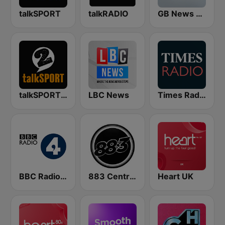
talkSPORT
talkRADIO
GB News Radio
talkSPORT 2
LBC News
Times Radio
BBC Radio 4
883 Centreforce radio
Heart UK