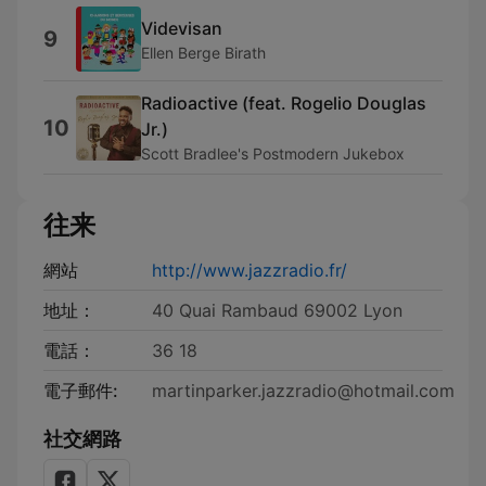
Videvisan
9
Ellen Berge Birath
Radioactive (feat. Rogelio Douglas
10
Jr.)
Scott Bradlee's Postmodern Jukebox
往来
網站
http://www.jazzradio.fr/
地址：
40 Quai Rambaud 69002 Lyon
電話：
36 18
電子郵件:
martinparker.jazzradio@hotmail.com
社交網路