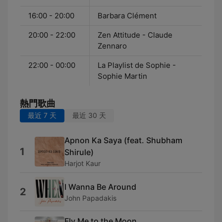
16:00 - 20:00
Barbara Clément
20:00 - 22:00
Zen Attitude - Claude
Zennaro
22:00 - 00:00
La Playlist de Sophie -
Sophie Martin
熱門歌曲
最近 7 天
最近 30 天
Apnon Ka Saya (feat. Shubham
1
Shirule)
Harjot Kaur
I Wanna Be Around
2
John Papadakis
Fly Me to the Moon