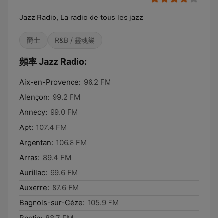
Jazz Radio, La radio de tous les jazz
爵士
R&B / 靈魂樂
頻率 Jazz Radio:
Aix-en-Provence:
96.2 FM
Alençon:
99.2 FM
Annecy:
99.0 FM
Apt:
107.4 FM
Argentan:
106.8 FM
Arras:
89.4 FM
Aurillac:
99.6 FM
Auxerre:
87.6 FM
Bagnols-sur-Cèze:
105.9 FM
Bastia:
88.7 FM