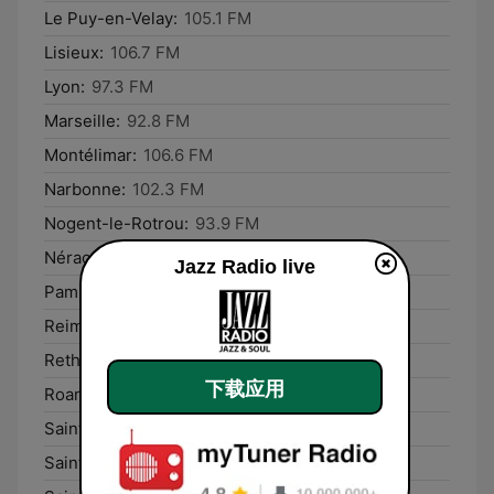
Le Puy-en-Velay:
105.1 FM
Lisieux:
106.7 FM
Lyon:
97.3 FM
Marseille:
92.8 FM
Montélimar:
106.6 FM
Narbonne:
102.3 FM
Nogent-le-Rotrou:
93.9 FM
Nérac:
107.2 FM
Jazz Radio live
Pamiers:
103.3 FM
Reims:
93.7 FM
Rethel:
93.8 FM
下载应用
Roanne:
92.9 FM
Saint-Dié-des-Vosges:
103.4 FM
Saint-Lô:
99.2 FM