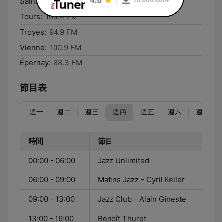
Saintes:
97.6 FM
Tours:
103.4 FM
Troyes:
94.9 FM
Vienne:
100.9 FM
Épernay:
88.3 FM
節目表
週一
週二
週三
週四
週五
週六
週日
時間
節目
00:00 - 06:00
Jazz Unlimited
06:00 - 09:00
Matins Jazz - Cyril Keller
09:00 - 13:00
Jazz Club - Alain Gineste
13:00 - 16:00
Benoît Thuret