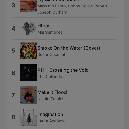
3
Massimo Faraò, Bobby Solo & Robert
Joseph Durham
Hfoas
4
Mei Semones
Smoke On the Water (Cover)
5
Señor Coconut
P11 - Crossing the Void
6
The Gallands
Make It Flood
7
Nicole Zuraitis
Imagination
8
Laura Anglade