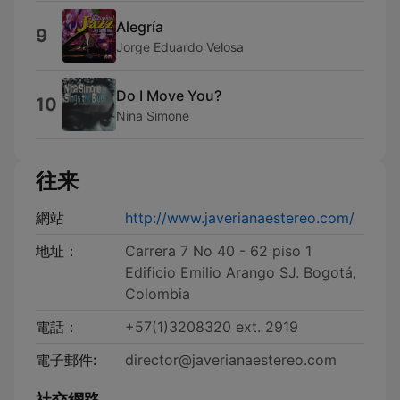
Alegría
9
Jorge Eduardo Velosa
Do I Move You?
10
Nina Simone
往来
網站
http://www.javerianaestereo.com/
地址：
Carrera 7 No 40 - 62 piso 1
Edificio Emilio Arango SJ. Bogotá,
Colombia
電話：
+57(1)3208320 ext. 2919
電子郵件:
director@javerianaestereo.com
社交網路