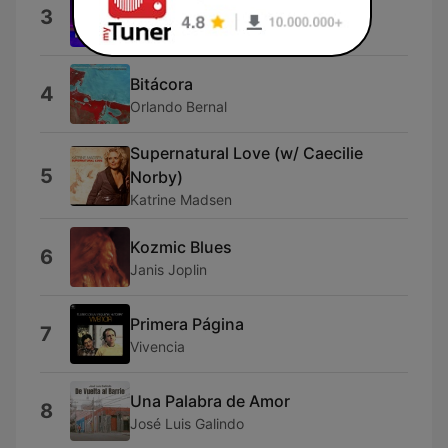
Himno Nacional Argentino
3
Diego Rafael Torres
Bitácora
4
Orlando Bernal
Supernatural Love (w/ Caecilie
5
Norby)
Katrine Madsen
Kozmic Blues
6
Janis Joplin
Primera Página
7
Vivencia
Una Palabra de Amor
8
José Luis Galindo