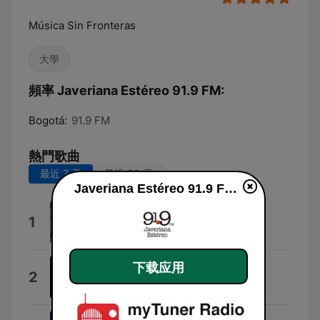
Música Sin Fronteras
大學
頻率 Javeriana Estéreo 91.9 FM:
Bogotá:
91.9 FM
熱門歌曲
最近 7 天
最近 30 天
Javeriana Estéreo 91.9 FM live
Bogotá Romántica
1
Tuna Javeriana
下载应用
Enemigo Para El Amor
2
Francisco Javier