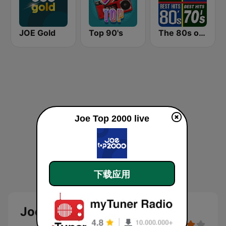
JOE Gold
Top 90's
The 80s on the 80s
Joe Top 2000 live
下载应用
Joe Top 2000