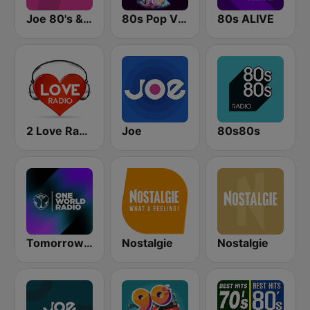
Joe 80's & 90's
80s Pop Vibes
80s ALIVE
2 Love Radio
Joe
80s80s
Tomorrowland One World Radio UK
Nostalgie
Nostalgie