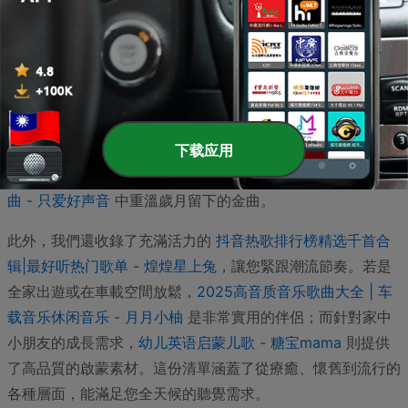
東方神韻的
雨果輕音樂 - 雨果
。
若您正處於高壓環境，需要深層的心靈療癒，可以嘗試
深度
睡眠|解压|冥想|疗愈养生|艺术疗愈|白噪音|助眠音乐|轻音乐|
苏阳阳频道 - yangyangSu
與
靜心冥想療癒純音樂 -
Annie99
，這些節目透過白噪音與沉浸式音效，引導您進入冥
想的世界。喜愛經典旋律的朋友，則能從
708090经典老歌|
下载应用
华语百位歌流行金曲大全 - 南柚情感
和
百听不厌经典流行歌
曲 - 只爱好声音
中重溫歲月留下的金曲。
此外，我們還收錄了充滿活力的
抖音热歌排行榜精选千首合
辑|最好听热门歌单 - 煌煌星上兔
，讓您緊跟潮流節奏。若是
全家出遊或在車載空間放鬆，
2025高音质音乐歌曲大全 | 车
载音乐休闲音乐 - 月月小柚
是非常實用的伴侶；而針對家中
小朋友的成長需求，
幼儿英语启蒙儿歌 - 糖宝mama
則提供
了高品質的啟蒙素材。這份清單涵蓋了從療癒、懷舊到流行的
各種層面，能滿足您全天候的聽覺需求。