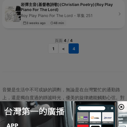
岩彈主音(基督教詩歌)(Christian Poetry)(Roy Play
Piano For The Lord)
Roy Play Piano For The Lord - 單集 251
3 weeks ago
48 min
頁面
4
/
4
1
<
4
音樂是生活中不可或缺的調劑，無論是在台灣繁忙的通勤路
上，還是獨自度過的靜謐時光，優美的旋律總能觸動心弦。對
於尋求放鬆的聽眾，這裡提供了多樣化的輕音樂選擇，例如帶
有悠閒氛圍的
咖啡音乐 - 平凡的咖啡音乐
，或是適合在入睡
前聆聽的
助眠钢琴曲｜帮助睡眠的轻音乐 - 离羽墨
以及充滿